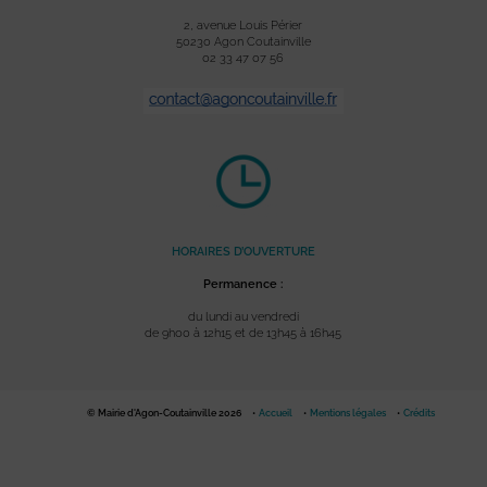
2, avenue Louis Périer
50230 Agon Coutainville
02 33 47 07 56
HORAIRES D’OUVERTURE
Permanence :
du lundi au vendredi
de 9h00 à 12h15 et de 13h45 à 16h45
© Mairie d'Agon-Coutainville 2026
Accueil
Mentions légales
Crédits