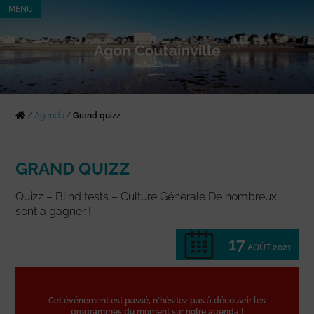
MENU
/
Agenda
/
Grand quizz
GRAND QUIZZ
Quizz – Blind tests – Culture Générale De nombreux
sont à gagner !
17
AOÛT 2021
Cet événement est passé, n'hésitez pas à découvrir les
programmes du moment sur notre agenda !