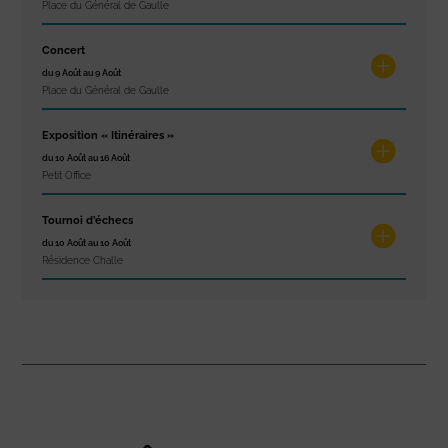
Place du Général de Gaulle
Concert
du 9 Août au 9 Août
Place du Général de Gaulle
Exposition « Itinéraires »
du 10 Août au 16 Août
Petit Office
Tournoi d’échecs
du 10 Août au 10 Août
Résidence Challe