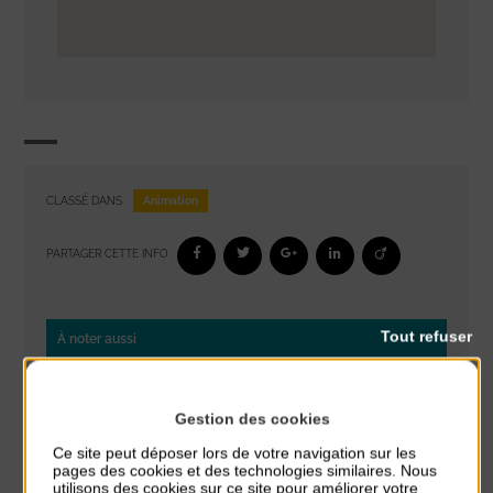
Animation
CLASSÉ DANS :
PARTAGER CETTE INFO :
Tout refuser
À noter aussi
Réveil musculaire
du 3 Août au 7 Août
Gestion des cookies
Plage du passous
Ce site peut déposer lors de votre navigation sur les
pages des cookies et des technologies similaires. Nous
Stretching
utilisons des cookies sur ce site pour améliorer votre