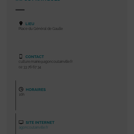
LIEU
Place du Général de Gaulle
CONTACT
culture.mairie@agoncoutainville.fr
02 33 76 67 34
HORAIRES
16h
SITE INTERNET
agoncoutainville.fr