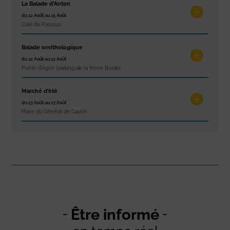
La Balade d’Anton
du 12 Août au 15 Août
Cale du Passous
Balade ornithologique
du 12 Août au 12 Août
Pointe d'Agon (parking de la ferme Borde)
Marché d’été
du 13 Août au 13 Août
Place du Général de Gaulle
Être informé