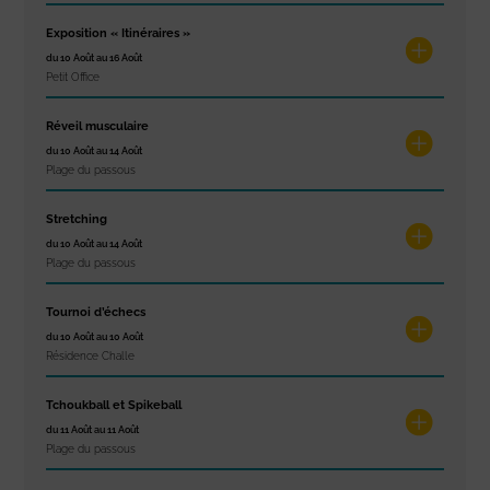
Exposition « Itinéraires »
du 10 Août au 16 Août
Petit Office
Réveil musculaire
du 10 Août au 14 Août
Plage du passous
Stretching
du 10 Août au 14 Août
Plage du passous
Tournoi d’échecs
du 10 Août au 10 Août
Résidence Challe
Tchoukball et Spikeball
du 11 Août au 11 Août
Plage du passous