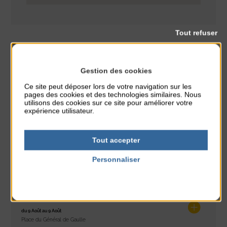
Tout refuser
Gestion des cookies
Spectacle
Théâtre
CLASSÉ DANS :
Ce site peut déposer lors de votre navigation sur les
pages des cookies et des technologies similaires. Nous
PARTAGER CETTE INFO :
utilisons des cookies sur ce site pour améliorer votre
expérience utilisateur.
À noter aussi
Tout accepter
Glisse & Environnement
Personnaliser
du 9 Août au 9 Août
Politique de confidentialité
Place du Général de Gaulle
Concert
du 9 Août au 9 Août
Place du Général de Gaulle