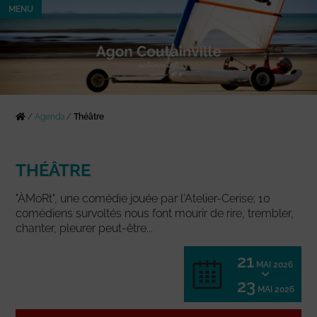
MENU
/
Agenda
/
Théâtre
THÉÂTRE
"ÀMoRt", une comédie jouée par l'Atelier-Cerise; 10
comédiens survoltés nous font mourir de rire, trembler,
chanter, pleurer peut-être...
21
MAI 2026
23
MAI 2026