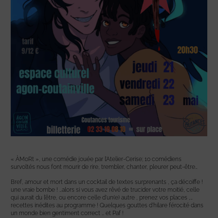
« ÀMoRt », une comédie jouée par l’Atelier-Cerise; 10 comédiens
survoltés nous font mourir de rire, trembler, chanter, pleurer peut-être…
Bref, amour et mort dans un cocktail de textes surprenants , ça décoiffe !
une vraie bombe ! …alors si vous avez rêvé de trucider votre moitié, celle
qui aurait du l’être, ou encore celle d’un(e) autre , prenez vos places ,…
recettes inédites au programme ! Quelques gouttes d’hilare férocité dans
un monde bien gentiment correct … et Paf !