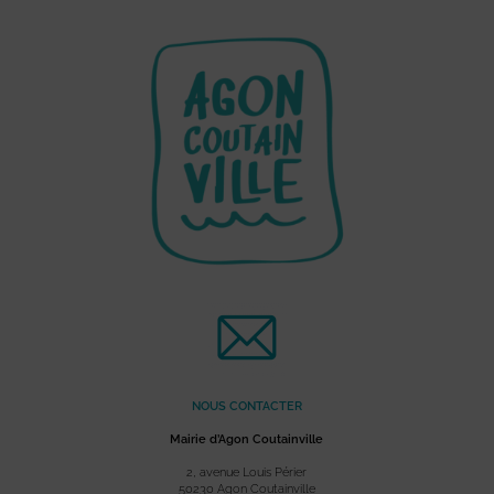
NOUS CONTACTER
Mairie d’Agon Coutainville
2, avenue Louis Périer
50230 Agon Coutainville