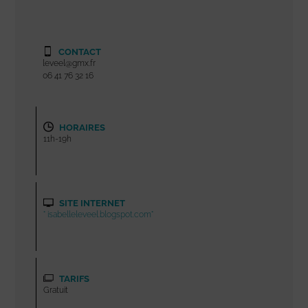
CONTACT
leveel@gmx.fr
06 41 76 32 16
HORAIRES
11h-19h
SITE INTERNET
" isabelleleveel.blogspot.com"
TARIFS
Gratuit