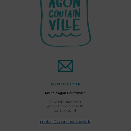
NOUS CONTACTER
Mairie d’Agon Coutainville
2, avenue Louis Périer
50230 Agon Coutainville
02 33 47 07 56