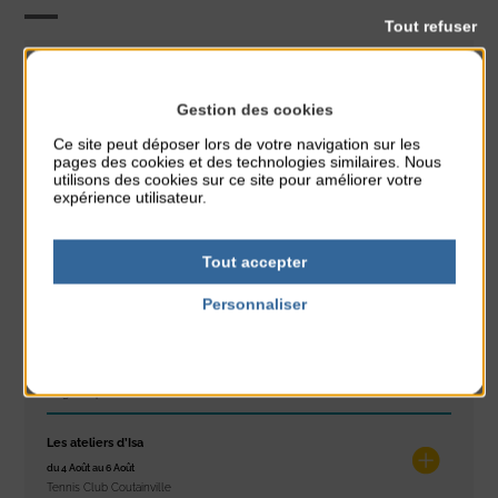
Tout refuser
CLASSÉ DANS :
Gestion des cookies
PARTAGER CETTE INFO :
Ce site peut déposer lors de votre navigation sur les
pages des cookies et des technologies similaires. Nous
utilisons des cookies sur ce site pour améliorer votre
expérience utilisateur.
À noter aussi
Réveil musculaire
Tout accepter
du 3 Août au 7 Août
Plage du passous
Personnaliser
Politique de confidentialité
Stretching
du 3 Août au 7 Août
Plage du passous
Les ateliers d’Isa
du 4 Août au 6 Août
Tennis Club Coutainville