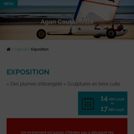
MENU
/
Agenda
/
Exposition
EXPOSITION
« Des plumes d’étrangeté » Sculptures en terre cuite.
14
MAI 2026
17
MAI 2026
Cet événement est passé, n'hésitez pas à découvrir les