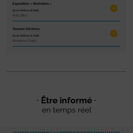
Exposition « Itinéraires »
du 10 Août au 16 Août
Petit Office
Tournoi d’échecs
du 10 Août au 10 Août
Résidence Challe
Être informé
en temps réel