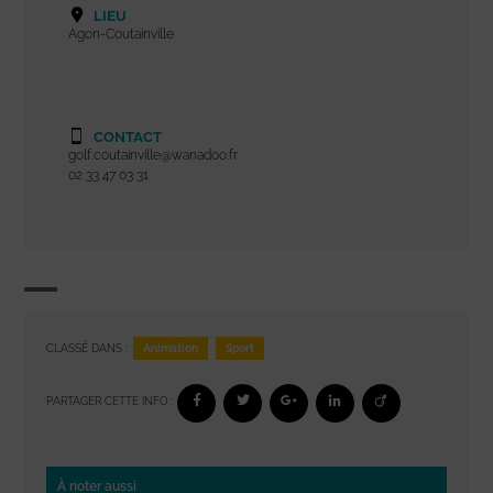
LIEU
Agon-Coutainville
CONTACT
golf.coutainville@wanadoo.fr
02 33 47 03 31
Animation
Sport
CLASSÉ DANS :
PARTAGER CETTE INFO :
À noter aussi