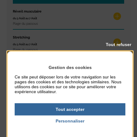
Réveil musculaire
du 3 Août au 7 Août
Plage du passous
Stretching
Tout refuser
du 3 Août au 7 Août
Plage du passous
Les ateliers d’Isa
Gestion des cookies
du 4 Août au 6 Août
Tennis Club Coutainville
Ce site peut déposer lors de votre navigation sur les
pages des cookies et des technologies similaires. Nous
utilisons des cookies sur ce site pour améliorer votre
Marché d’été
expérience utilisateur.
du 6 Août au 6 Août
Place du Général de Gaulle
Tout accepter
Spectacle de rue
Personnaliser
du 6 Août au 6 Août
Place du Général de Gaulle
Politique de confidentialité