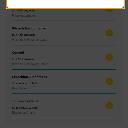
Concours de châteaux de sable
du 7 Août au 7 Août
Plage du passous
Glisse & Environnement
du 9 Août au 9 Août
Place du Général de Gaulle
Concert
du 9 Août au 9 Août
Place du Général de Gaulle
Exposition « Itinéraires »
du 10 Août au 16 Août
Petit Office
Tournoi d’échecs
du 10 Août au 10 Août
Résidence Challe