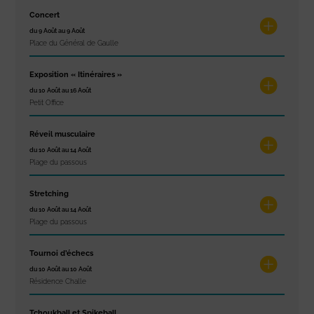
Concert
du 9 Août au 9 Août
Place du Général de Gaulle
Exposition « Itinéraires »
du 10 Août au 16 Août
Petit Office
Réveil musculaire
du 10 Août au 14 Août
Plage du passous
Stretching
du 10 Août au 14 Août
Plage du passous
Tournoi d’échecs
du 10 Août au 10 Août
Résidence Challe
Tchoukball et Spikeball