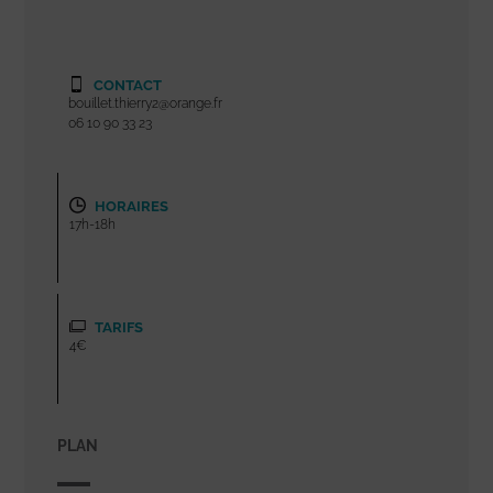
CONTACT
bouillet.thierry2@orange.fr
06 10 90 33 23
HORAIRES
17h-18h
TARIFS
4€
PLAN