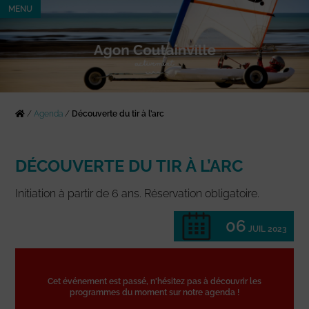
MENU
/
Agenda
/
Découverte du tir à l’arc
DÉCOUVERTE DU TIR À L’ARC
Initiation à partir de 6 ans. Réservation obligatoire.
06
JUIL 2023
Cet événement est passé, n'hésitez pas à découvrir les
programmes du moment sur notre agenda !