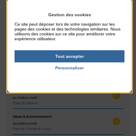
PARTAGER CETTE INFO :
Gestion des cookies
Ce site peut déposer lors de votre navigation sur les
À noter aussi
pages des cookies et des technologies similaires. Nous
utilisons des cookies sur ce site pour améliorer votre
expérience utilisateur.
Réveil musculaire
du 3 Août au 7 Août
Plage du passous
Tout accepter
Stretching
Personnaliser
du 3 Août au 7 Août
Politique de confidentialité
Plage du passous
Concours de châteaux de sable
du 7 Août au 7 Août
Plage du passous
Glisse & Environnement
du 9 Août au 9 Août
Place du Général de Gaulle