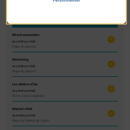
Personnaliser
Politique de confidentialité
À noter aussi
Réveil musculaire
du 3 Août au 7 Août
Plage du passous
Stretching
du 3 Août au 7 Août
Plage du passous
Les ateliers d’Isa
du 4 Août au 6 Août
Tennis Club Coutainville
Marché d’été
du 6 Août au 6 Août
Place du Général de Gaulle