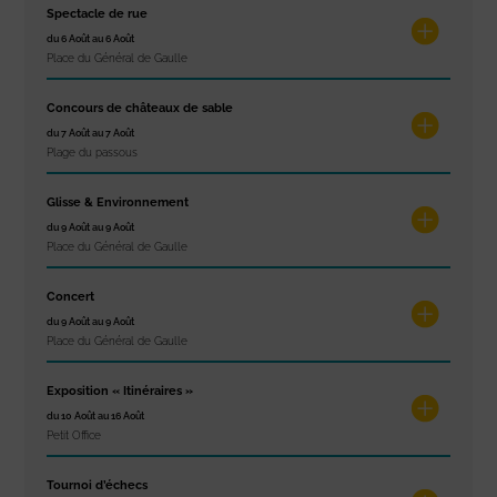
Spectacle de rue
du 6 Août au 6 Août
Place du Général de Gaulle
Concours de châteaux de sable
du 7 Août au 7 Août
Plage du passous
Glisse & Environnement
du 9 Août au 9 Août
Place du Général de Gaulle
Concert
du 9 Août au 9 Août
Place du Général de Gaulle
Exposition « Itinéraires »
du 10 Août au 16 Août
Petit Office
Tournoi d’échecs