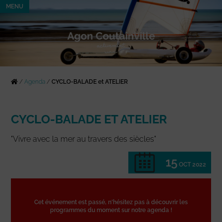
MENU
/
Agenda
/
CYCLO-BALADE et ATELIER
CYCLO-BALADE ET ATELIER
"Vivre avec la mer au travers des siècles"
15
OCT 2022
Cet événement est passé, n'hésitez pas à découvrir les
programmes du moment sur notre agenda !