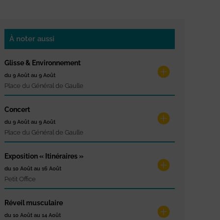
À noter aussi
Glisse & Environnement
du 9 Août au 9 Août
Place du Général de Gaulle
Concert
du 9 Août au 9 Août
Place du Général de Gaulle
Exposition « Itinéraires »
du 10 Août au 16 Août
Petit Office
Réveil musculaire
du 10 Août au 14 Août