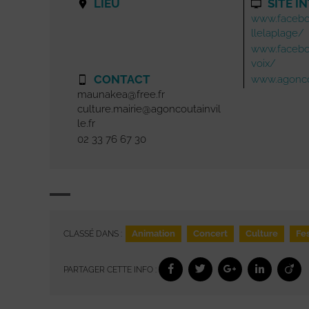
LIEU
SITE I
www.facebo
llelaplage/
www.facebo
voix/
CONTACT
www.agoncou
maunakea@free.fr
culture.mairie@agoncoutainvil
le.fr
02 33 76 67 30
Animation
Concert
Culture
Fes
CLASSÉ DANS :
PARTAGER CETTE INFO :