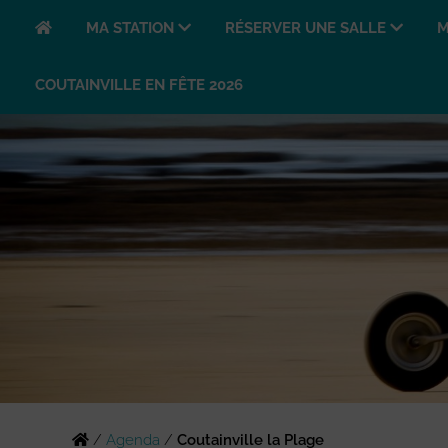
MA STATION
RÉSERVER UNE SALLE
M
COUTAINVILLE EN FÊTE 2026
/
Agenda
/
Coutainville la Plage