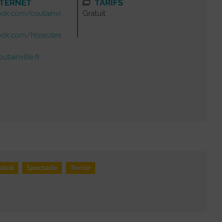
NTERNET
TARIFS
ok.com/coutainvi
Gratuit
ok.com/hissezles
tainville.fr
tival
Spectacle
Terroir