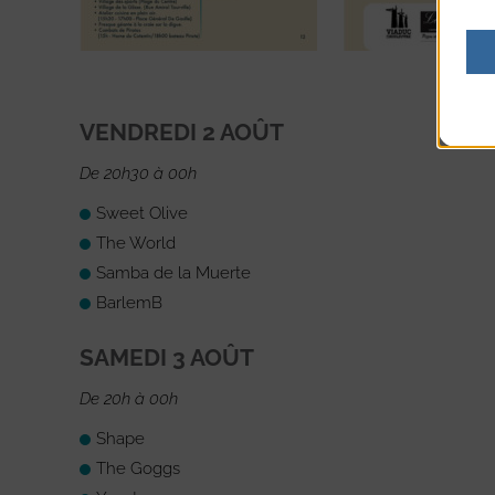
VENDREDI 2 AOÛT
De 20h30 à 00h
Sweet Olive
The World
Samba de la Muerte
BarlemB
SAMEDI 3 AOÛT
De 20h à 00h
Shape
The Goggs