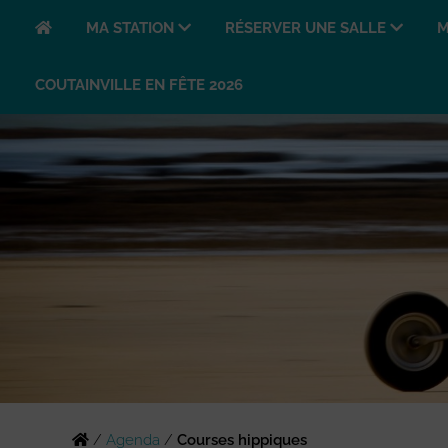
MA STATION
RÉSERVER UNE SALLE
M
COUTAINVILLE EN FÊTE 2026
/
Agenda
/
Courses hippiques