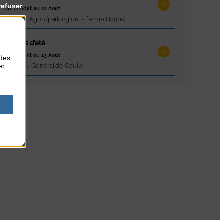
refuser
du 12 Août au 12 Août
Pointe d'Agon (parking de la ferme Borde)
Marché d’été
du 13 Août au 13 Août
 des
er
Place du Général de Gaulle