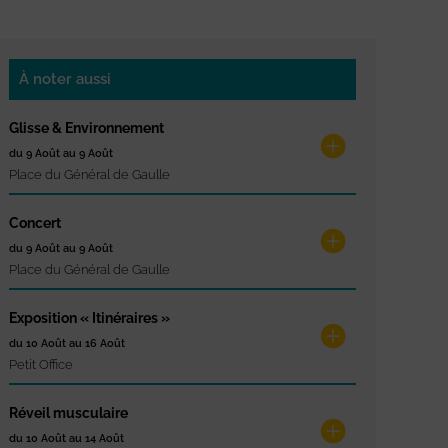
À noter aussi
Glisse & Environnement
du 9 Août au 9 Août
Place du Général de Gaulle
Concert
du 9 Août au 9 Août
Place du Général de Gaulle
Exposition « Itinéraires »
du 10 Août au 16 Août
Petit Office
Réveil musculaire
du 10 Août au 14 Août