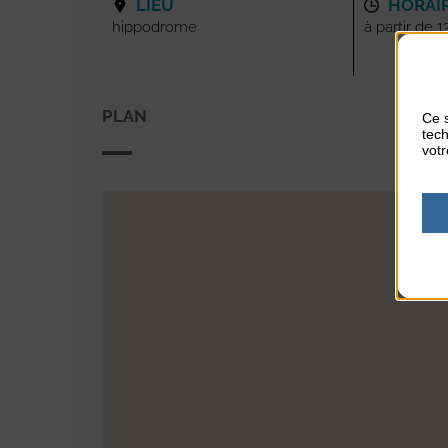
LIEU
HORAI
hippodrome
à partir de 
PLAN
Ce s
tech
votr