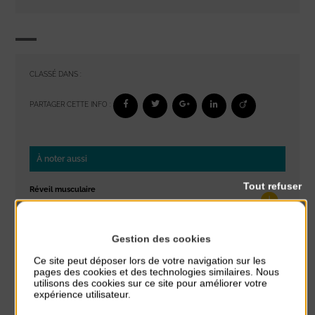
CLASSÉ DANS :
PARTAGER CETTE INFO :
À noter aussi
Tout refuser
Réveil musculaire
du 3 Août au 7 Août
Plage du passous
Gestion des cookies
Stretching
Ce site peut déposer lors de votre navigation sur les
du 3 Août au 7 Août
pages des cookies et des technologies similaires. Nous
Plage du passous
utilisons des cookies sur ce site pour améliorer votre
expérience utilisateur.
Les ateliers d’Isa