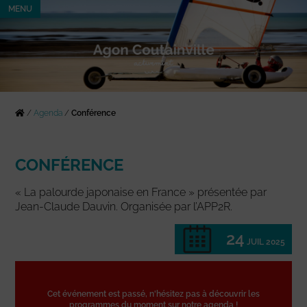
MENU
/
Agenda
/
Conférence
CONFÉRENCE
« La palourde japonaise en France » présentée par
Jean-Claude Dauvin. Organisée par l’APP2R.
24
JUIL 2025
Cet événement est passé, n'hésitez pas à découvrir les
programmes du moment sur notre agenda !