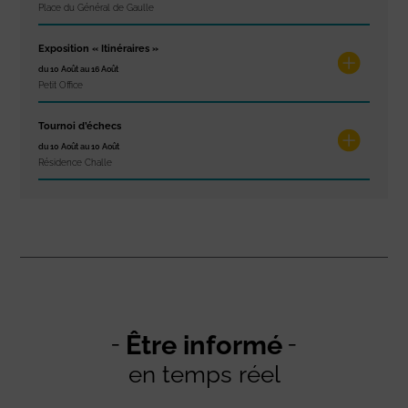
Place du Général de Gaulle
Exposition « Itinéraires »
du 10 Août au 16 Août
Petit Office
Tournoi d’échecs
du 10 Août au 10 Août
Résidence Challe
Être informé
en temps réel