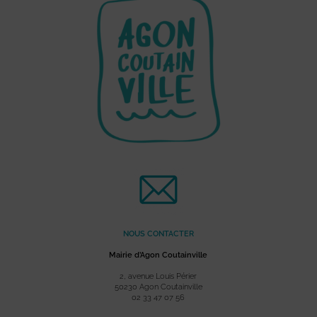
NOUS CONTACTER
Mairie d’Agon Coutainville
2, avenue Louis Périer
50230 Agon Coutainville
02 33 47 07 56