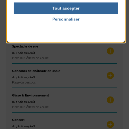
du 4 Août au 6 Août
Tout accepter
Tennis Club Coutainville
Personnaliser
Marché d’été
Politique de confidentialité
du 6 Août au 6 Août
Place du Général de Gaulle
Spectacle de rue
du 6 Août au 6 Août
Place du Général de Gaulle
Concours de châteaux de sable
du 7 Août au 7 Août
Plage du passous
Glisse & Environnement
du 9 Août au 9 Août
Place du Général de Gaulle
Concert
du 9 Août au 9 Août