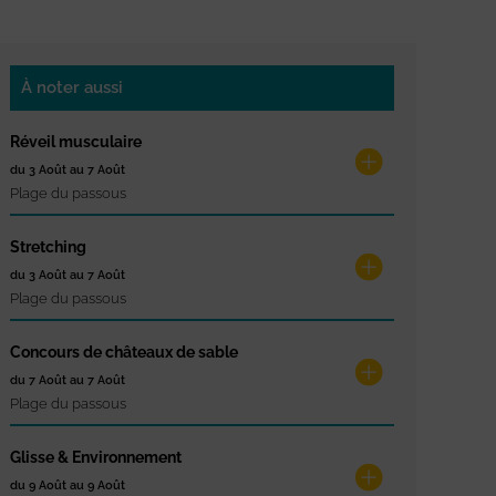
À noter aussi
Réveil musculaire
du 3 Août au 7 Août
Plage du passous
Stretching
du 3 Août au 7 Août
Plage du passous
Concours de châteaux de sable
du 7 Août au 7 Août
Plage du passous
Glisse & Environnement
du 9 Août au 9 Août