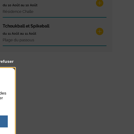
du 10 Août au 10 Août
Résidence Challe
Tchoukball et Spikeball
du 11 Août au 11 Août
Plage du passous
refuser
 des
er