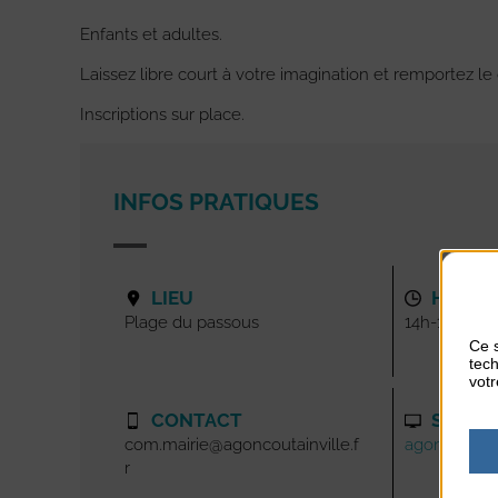
Enfants et adultes.
Laissez libre court à votre imagination et remportez l
Inscriptions sur place.
INFOS PRATIQUES
LIEU
HORAI
Plage du passous
14h-15h30
Ce s
tech
votr
CONTACT
SITE I
com.mairie@agoncoutainville.f
agoncoutainv
r