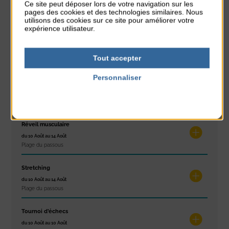
Ce site peut déposer lors de votre navigation sur les
du 9 Août au 9 Août
pages des cookies et des technologies similaires. Nous
Place du Général de Gaulle
utilisons des cookies sur ce site pour améliorer votre
expérience utilisateur.
Concert
du 9 Août au 9 Août
Tout accepter
Place du Général de Gaulle
Personnaliser
Exposition « Itinéraires »
Politique de confidentialité
du 10 Août au 16 Août
Petit Office
Réveil musculaire
du 10 Août au 14 Août
Plage du passous
Stretching
du 10 Août au 14 Août
Plage du passous
Tournoi d’échecs
du 10 Août au 10 Août