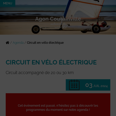
MENU
/
Agenda
/
Circuit en vélo électrique
CIRCUIT EN VÉLO ÉLECTRIQUE
Circuit accompagné de 20 ou 30 km
03
JUIL 2024
Cet événement est passé, n'hésitez pas à découvrir les
programmes du moment sur notre agenda !