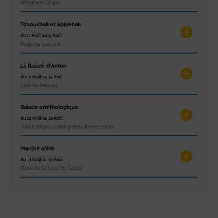
Résidence Challe
Tchoukball et Spikeball
du 11 Août au 11 Août
Plage du passous
La Balade d’Anton
du 12 Août au 15 Août
Cale du Passous
Balade ornithologique
du 12 Août au 12 Août
Pointe d'Agon (parking de la ferme Borde)
Marché d’été
du 13 Août au 13 Août
Place du Général de Gaulle