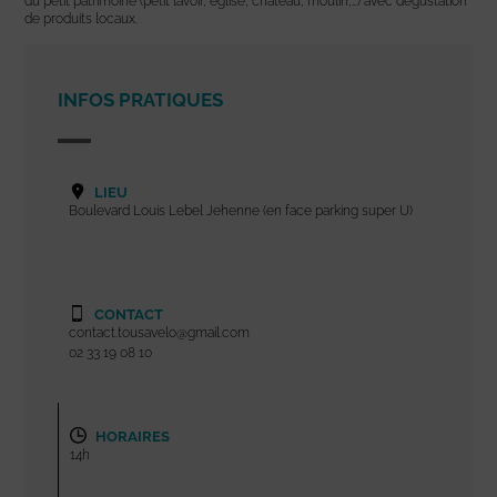
du petit patrimoine (petit lavoir, église, château, moulin,…) avec dégustation
de produits locaux.
INFOS PRATIQUES
LIEU
Boulevard Louis Lebel Jehenne (en face parking super U)
CONTACT
contact.tousavelo@gmail.com
02 33 19 08 10
HORAIRES
14h