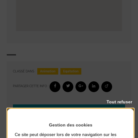
Animation
Equitation
CLASSÉ DANS :
PARTAGER CETTE INFO :
Tout refuser
À noter aussi
Réveil musculaire
Gestion des cookies
du 3 Août au 7 Août
Ce site peut déposer lors de votre navigation sur les
Plage du passous