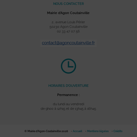
NOUS CONTACTER
Mairie d’Agon Coutainville
2, avenue Louis Périer
50230 Agon Coutainville
02 33 47 07 56
HORAIRES D’OUVERTURE
Permanence :
du lundi au vendredi
de 9h00 à 12h15 et de 13h45 à 16h45
© Mairie d'Agon-Coutainville 2026
Accueil
Mentions légales
Crédits