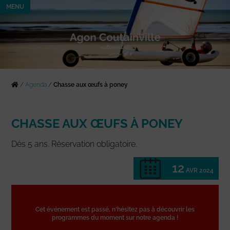
MENU
/
Agenda
/
Chasse aux œufs à poney
CHASSE AUX ŒUFS À PONEY
Dès 5 ans. Réservation obligatoire.
12
AVR 2024
Cet événement est passé, n'hésitez pas à découvrir les
programmes du moment sur notre agenda !