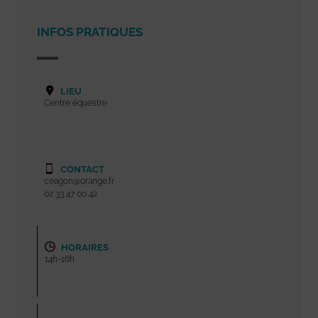
INFOS PRATIQUES
LIEU
Centre équestre
CONTACT
ceagon@orange.fr
02 33 47 00 42
HORAIRES
14h-16h