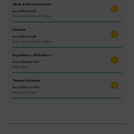
Glisse & Environnement
du 9 Août au 9 Août
Place du Général de Gaulle
Concert
du 9 Août au 9 Août
Place du Général de Gaulle
Exposition « Itinéraires »
du 10 Août au 16 Août
Petit Office
Tournoi d’échecs
du 10 Août au 10 Août
Résidence Challe