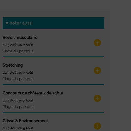
À noter aussi
Réveil musculaire
du 3 Août au 7 Août
Plage du passous
Stretching
du 3 Août au 7 Août
Plage du passous
Concours de châteaux de sable
du 7 Août au 7 Août
Plage du passous
Glisse & Environnement
du 9 Août au 9 Août