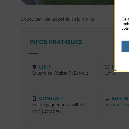
Ce s
En souvenir de l’appel du 18 juin 1940.
tech
votr
INFOS PRATIQUES
LIEU
HORAI
Square de l'église St Evroult
17h30
CONTACT
SITE I
mairie@agoncoutainville.fr
www.agoncou
02 33 47 07 56