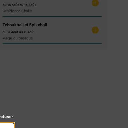
du 10 Août au 10 Août
Résidence Challe
Tchoukball et Spikeball
du 11 Août au 11 Août
Plage du passous
refuser