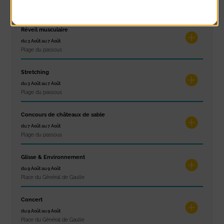
À noter aussi
Réveil musculaire
du 3 Août au 7 Août
Plage du passous
Stretching
du 3 Août au 7 Août
Plage du passous
Concours de châteaux de sable
du 7 Août au 7 Août
Plage du passous
Glisse & Environnement
du 9 Août au 9 Août
Place du Général de Gaulle
Concert
du 9 Août au 9 Août
Place du Général de Gaulle