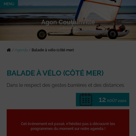
MENU
/
Agenda
/
Balade à vélo (côté mer)
BALADE À VÉLO (CÔTÉ MER)
Dans le respect des gestes barrières et des distances.
12
AOÛT 2020
Cet événement est passé, n'hésitez pas à découvrir les
programmes du moment sur notre agenda !