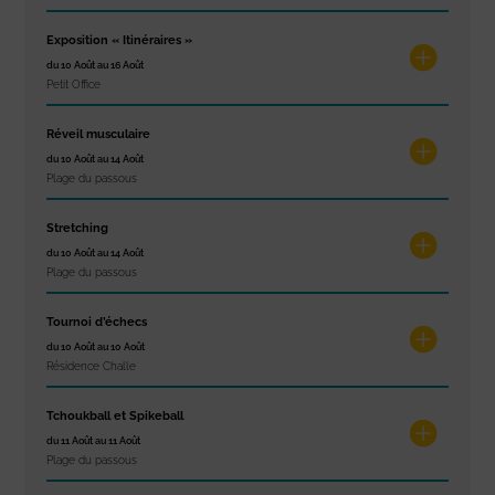
Exposition « Itinéraires »
du 10 Août au 16 Août
Petit Office
Réveil musculaire
du 10 Août au 14 Août
Plage du passous
Stretching
du 10 Août au 14 Août
Plage du passous
Tournoi d’échecs
du 10 Août au 10 Août
Résidence Challe
Tchoukball et Spikeball
du 11 Août au 11 Août
Plage du passous