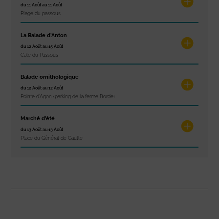
du 11 Août au 11 Août
Plage du passous
La Balade d’Anton
du 12 Août au 15 Août
Cale du Passous
Balade ornithologique
du 12 Août au 12 Août
Pointe d'Agon (parking de la ferme Borde)
Marché d’été
du 13 Août au 13 Août
Place du Général de Gaulle