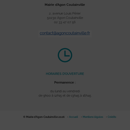
Mairie d’Agon Coutainville
2, avenue Louis Périer
50230 Agon Coutainville
02 33 47 07 56
HORAIRES D’OUVERTURE
Permanence :
du lundi au vendredi
de 9h00 à 12h15 et de 13h45 à 16h45
© Mairie d'Agon-Coutainville 2026
Accueil
Mentions légales
Crédits