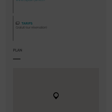
www.captain-james.fr
TARIFS
Gratuit (sur réservation)
PLAN