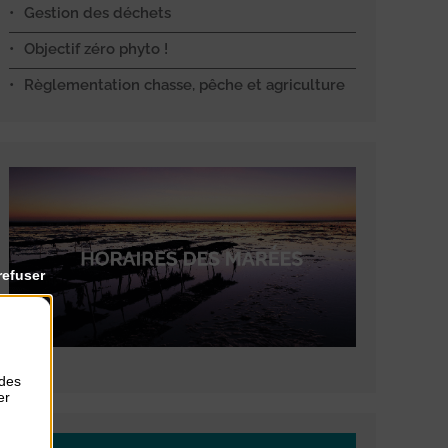
Gestion des déchets
Objectif zéro phyto !
Règlementation chasse, pêche et agriculture
refuser
 des
er