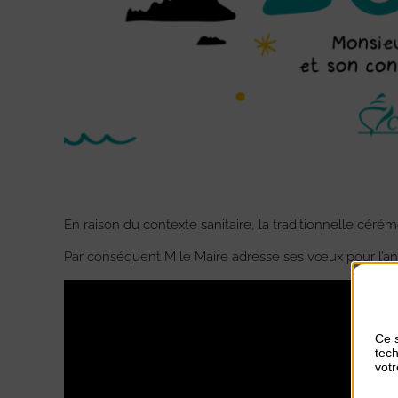
En raison du contexte sanitaire, la traditionnelle céré
Par conséquent M le Maire adresse ses vœux pour l’ann
Ce s
tech
votr