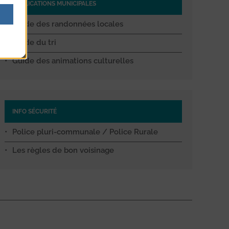
PUBLICATIONS MUNICIPALES
Guide des randonnées locales
Guide du tri
Guide des animations culturelles
INFO SÉCURITÉ
Police pluri-communale / Police Rurale
Les règles de bon voisinage