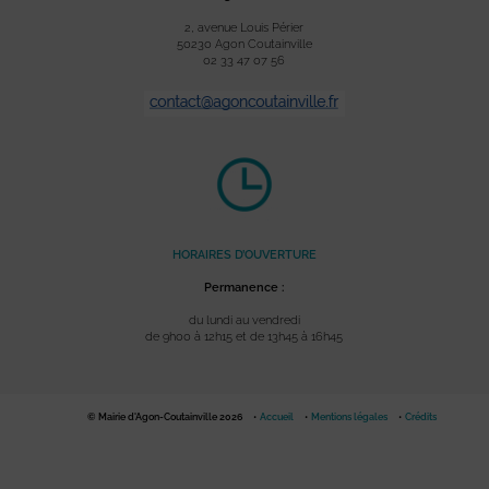
2, avenue Louis Périer
50230 Agon Coutainville
02 33 47 07 56
HORAIRES D’OUVERTURE
Permanence :
du lundi au vendredi
de 9h00 à 12h15 et de 13h45 à 16h45
© Mairie d'Agon-Coutainville 2026
Accueil
Mentions légales
Crédits