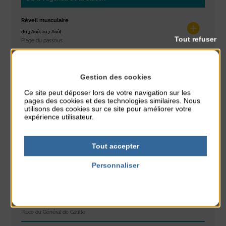
Réveil musculaire
du 3 Août au 7 Août
Tout refuser
Plage du passous
Stretching
du 3 Août au 7 Août
Gestion des cookies
Plage du passous
Ce site peut déposer lors de votre navigation sur les
pages des cookies et des technologies similaires. Nous
Les ateliers d’Isa
utilisons des cookies sur ce site pour améliorer votre
expérience utilisateur.
du 4 Août au 6 Août
Tennis Club Coutainville
Tout accepter
Marché d’été
du 6 Août au 6 Août
Personnaliser
Place du Général de Gaulle
Politique de confidentialité
Spectacle de rue
du 6 Août au 6 Août
Place du Général de Gaulle