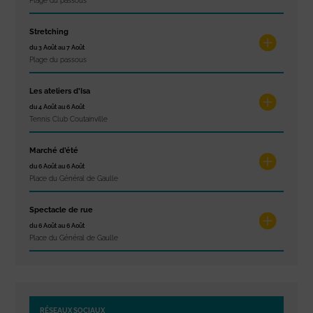
Plage du passous
Stretching
du 3 Août au 7 Août
Plage du passous
Les ateliers d’Isa
du 4 Août au 6 Août
Tennis Club Coutainville
Marché d’été
du 6 Août au 6 Août
Place du Général de Gaulle
Spectacle de rue
du 6 Août au 6 Août
Place du Général de Gaulle
RÉSEAUX SOCIAUX