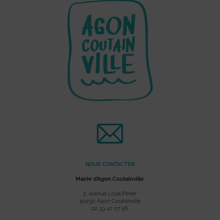
NOUS CONTACTER
Mairie d’Agon Coutainville
2, avenue Louis Périer
50230 Agon Coutainville
02 33 47 07 56