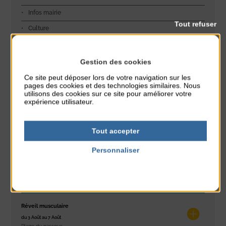
Infos mairie
Tout refuser
Culture
Littoral
Environnement
Gestion des cookies
Jeunesse
Ce site peut déposer lors de votre navigation sur les
pages des cookies et des technologies similaires. Nous
Découverte
utilisons des cookies sur ce site pour améliorer votre
expérience utilisateur.
Sport
Exposition
Tout accepter
Sécurité
Personnaliser
Politique de confidentialité
Dans l'agenda de la Station
Réveil musculaire
du 3 Août au 7 Août