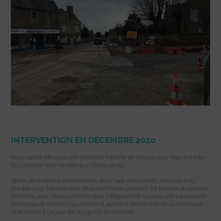
INTERVENTION EN DÉCEMBRE 2020
Nous avons effectué une première tranche de travaux pour l’eau potable
du carrefour clos Nicolle au château d’eau.
Après de multiples interventions de la Saur, nous avons sécurisé l’eau
potable pour l’alimentation de la commune pendant les travaux du premier
trimestre 2021. Nous sommes dans l’obligation de couper une canalisation
historique de 600mm qui alimentait autrefois l’ensemble de la commune
et inutilisée à ce jour (en rouge sur le schéma).