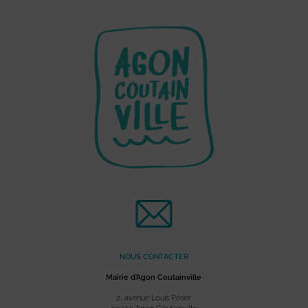
NOUS CONTACTER
Mairie d’Agon Coutainville
2, avenue Louis Périer