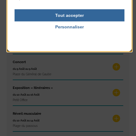
Concours de châteaux de sable
Tout accepter
du 7 Août au 7 Août
Plage du passous
Personnaliser
Politique de confidentialité
Glisse & Environnement
du 9 Août au 9 Août
Place du Général de Gaulle
Concert
du 9 Août au 9 Août
Place du Général de Gaulle
Exposition « Itinéraires »
du 10 Août au 16 Août
Petit Office
Réveil musculaire
du 10 Août au 14 Août
Plage du passous