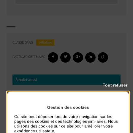
Initiation
CLASSÉ DANS :
PARTAGER CETTE INFO :
À noter aussi
Tout refuser
Réveil musculaire
du 3 Août au 7 Août
Plage du passous
Gestion des cookies
Ce site peut déposer lors de votre navigation sur les
Stretching
pages des cookies et des technologies similaires. Nous
du 3 Août au 7 Août
utilisons des cookies sur ce site pour améliorer votre
Plage du passous
expérience utilisateur.