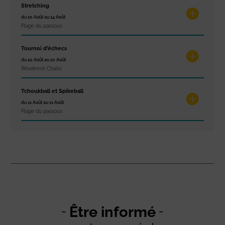
Stretching
du 10 Août au 14 Août
Plage du passous
Tournoi d’échecs
du 10 Août au 10 Août
Résidence Challe
Tchoukball et Spikeball
du 11 Août au 11 Août
Plage du passous
Être informé