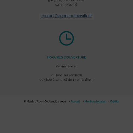
50230 Agon Coutainville
02 33 47 07 56
HORAIRES D’OUVERTURE
Permanence :
du lundi au vendredi
de 9h00 à 12h15 et de 13h45 à 16h45
© Mairie d'Agon-Coutainville 2026
Accueil
Mentions légales
Crédits