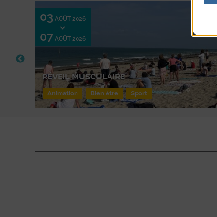
03
AOÛT 2026
07
AOÛT 2026
RÉVEIL MUSCULAIRE
Animation
Bien être
Sport