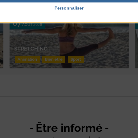
Personnaliser
03
AOÛT 2026
07
AOÛT 2026
STRETCHING
Animation
Bien être
Sport
Être informé