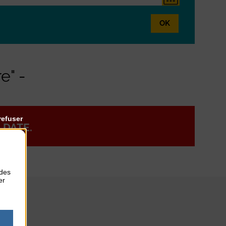
OK
e" -
refuser
 DATE.
 des
er