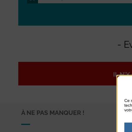
- E
IL N'
Ce s
tech
votr
À NE PAS MANQUER !