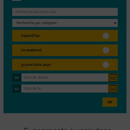
Aujourd'hui
Ce weekend
30 prochains jours
DU
AU
OK