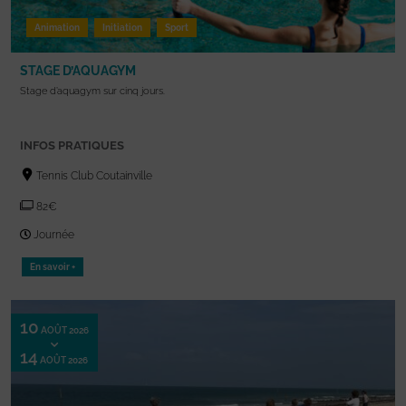
Animation
Initiation
Sport
STAGE D’AQUAGYM
Stage d’aquagym sur cinq jours.
INFOS PRATIQUES
Tennis Club Coutainville
82€
Journée
En savoir +
10
AOÛT 2026
14
AOÛT 2026