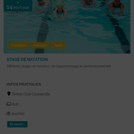
14
AOÛT 2026
Animation
Initiation
Sport
STAGE DE NATATION
Différents stages de natation, de l'apprentissage au perfectionnement.
INFOS PRATIQUES
Tennis Club Coutainville
82€
Journée
En savoir +