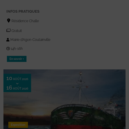
INFOS PRATIQUES
Résidence Challe
Gratuit
Mairie d'Agon-Coutainville
14h-16h
En savoir +
10
AOÛT 2026
16
AOÛT 2026
Exposition