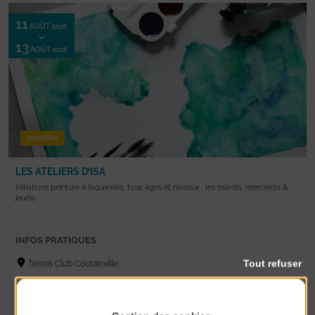
11
AOÛT 2026
13
AOÛT 2026
Initiation
LES ATELIERS D’ISA
Initiations peinture à l’aquarelle, tous âges et niveaux , les mardis, mercredis &
jeudis.
INFOS PRATIQUES
Tout refuser
Tennis Club Coutainville
12€/séance
10h30