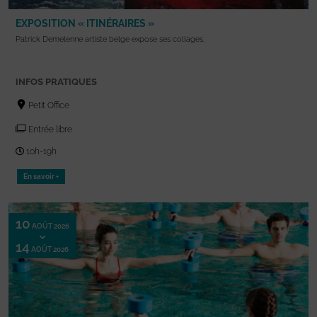
EXPOSITION « ITINÉRAIRES »
Patrick Demelenne artiste belge expose ses collages.
INFOS PRATIQUES
Petit Office
Entrée libre
10h-19h
En savoir +
10
AOÛT 2026
14
AOÛT 2026