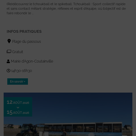
(Re)découvrez le tchoukball et le spikeball. Tchoukball : Sport collectif rapide
et sans contact mêlant stratégie, réflexes et esprit d’équipe, où l’objectif est de
faire rebondir le ...
INFOS PRATIQUES
Plage du passous
Gratuit
Mairie d'Agon-Coutainville
14h30-16h30
En savoir +
12
AOÛT 2026
15
AOÛT 2026