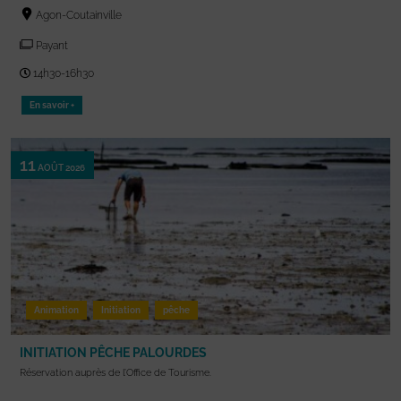
Agon-Coutainville
Payant
14h30-16h30
En savoir +
11
AOÛT 2026
Animation
Initiation
pêche
INITIATION PÊCHE PALOURDES
Réservation auprès de l’Office de Tourisme.