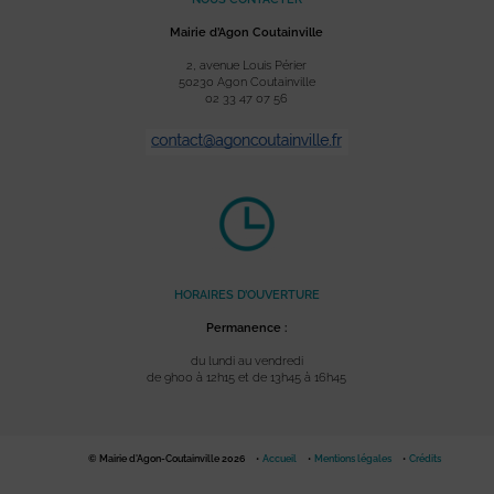
Mairie d’Agon Coutainville
2, avenue Louis Périer
50230 Agon Coutainville
02 33 47 07 56
HORAIRES D’OUVERTURE
Permanence :
du lundi au vendredi
de 9h00 à 12h15 et de 13h45 à 16h45
© Mairie d'Agon-Coutainville 2026
Accueil
Mentions légales
Crédits