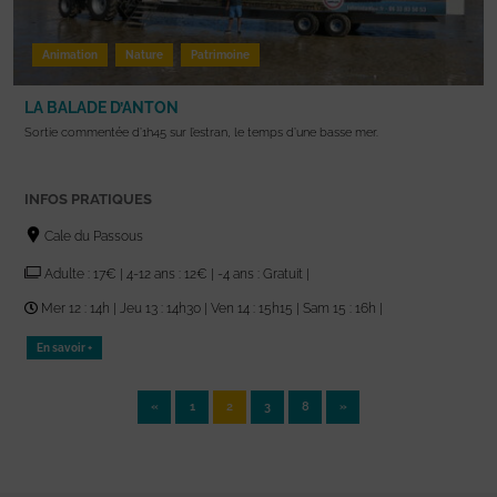
Animation
Nature
Patrimoine
LA BALADE D’ANTON
Sortie commentée d’1h45 sur l’estran, le temps d’une basse mer.
INFOS PRATIQUES
Cale du Passous
Adulte : 17€ | 4-12 ans : 12€ | -4 ans : Gratuit |
Mer 12 : 14h | Jeu 13 : 14h30 | Ven 14 : 15h15 | Sam 15 : 16h |
En savoir +
«
1
2
3
8
»