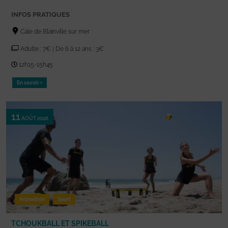
INFOS PRATIQUES
Cale de Blainville sur mer
Adulte : 7€ | De 6 à 12 ans : 3€
12h15-15h45
En savoir +
11
AOÛT 2026
Animation
Sport
TCHOUKBALL ET SPIKEBALL