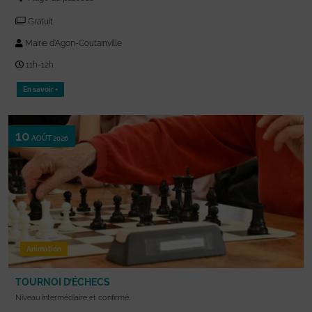
Gratuit
Mairie d'Agon-Coutainville
11h-12h
En savoir +
10
AOÛT 2026
Animation
TOURNOI D’ÉCHECS
Niveau intermédiaire et confirmé.