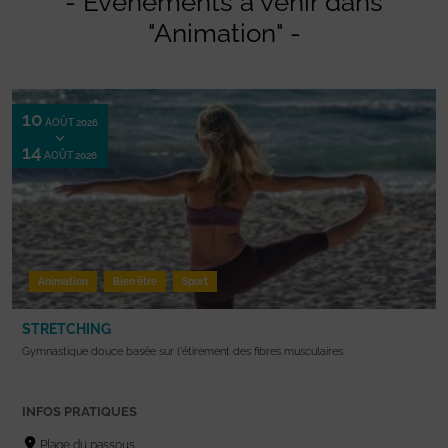
- Evénements à venir dans
"Animation" -
10
AOÛT 2026
14
AOÛT 2026
Animation
Bien être
Sport
STRETCHING
Gymnastique douce basée sur l'étirement des fibres musculaires.
INFOS PRATIQUES
Plage du passous