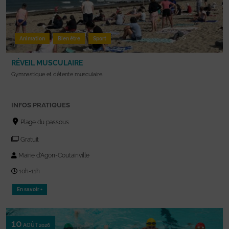
Animation
Bien être
Sport
RÉVEIL MUSCULAIRE
Gymnastique et détente musculaire.
INFOS PRATIQUES
Plage du passous
Gratuit
Mairie d'Agon-Coutainville
10h-11h
En savoir +
10
AOÛT 2026