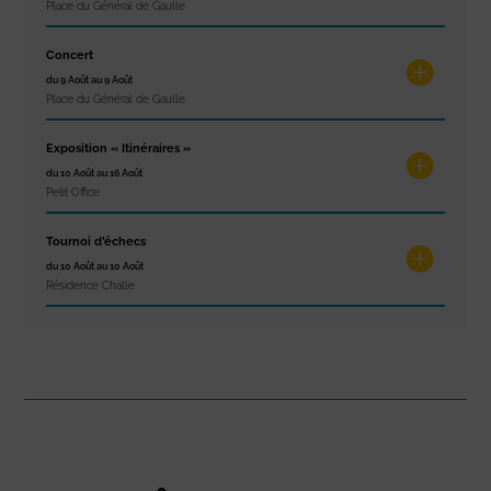
Place du Général de Gaulle
Concert
du 9 Août au 9 Août
Place du Général de Gaulle
Exposition « Itinéraires »
du 10 Août au 16 Août
Petit Office
Tournoi d’échecs
du 10 Août au 10 Août
Résidence Challe