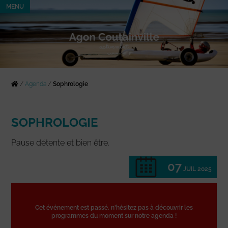
MENU
/
Agenda
/
Sophrologie
SOPHROLOGIE
Pause détente et bien être.
07
JUIL 2025
Cet événement est passé, n'hésitez pas à découvrir les
programmes du moment sur notre agenda !