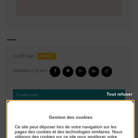
Bien être
CLASSÉ DANS :
PARTAGER CETTE INFO :
Tout refuser
À noter aussi
Réveil musculaire
du 3 Août au 7 Août
Gestion des cookies
Plage du passous
Ce site peut déposer lors de votre navigation sur les
pages des cookies et des technologies similaires. Nous
Stretching
utilisons des cookies sur ce site pour améliorer votre