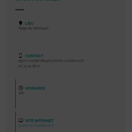
LIEU
Plage du Sénéquet
CONTACT
agon-coutainville@tourisme-coutances.fr
02 33 19 08 10
HORAIRES
18h
SITE INTERNET
tourisme-coutances.fr