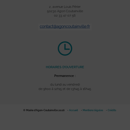
2, avenue Louis Périer
50230 Agon Coutainville
02 33 47 07 56
HORAIRES D’OUVERTURE
Permanence :
du lundi au vendredi
de 9h00 à 12h15 et de 13h45 à 16h45
© Mairie d'Agon-Coutainville 2026
Accueil
Mentions légales
Crédits