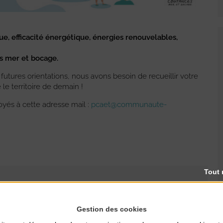
e, efficacité énergétique, énergies renouvelables,
s mer et bocage.
utures orientations, nous avons besoin de recueillir votre
le territoire de demain !
yés à cette adresse mail :
pcaet@communaute-
Tout 
Gestion des cookies