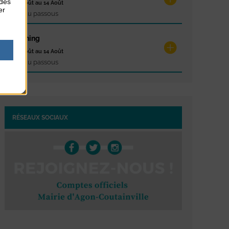
 des
du 10 Août au 14 Août
er
Plage du passous
Stretching
du 10 Août au 14 Août
Plage du passous
RÉSEAUX SOCIAUX