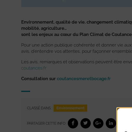
Environnement, qualité de vie, changement climatiqu
mobilité, agriculture…
sont les enjeux au cœur du Plan Climat de Coutance
Pour une action publique cohérente et donner vie aux f
avis, d’entendre vos attentes, pour façonner ensemble 
Les avis, remarques et observations peuvent être envo
coutances.fr
Consultation sur
coutancesmeretbocage.fr
Environnement
CLASSÉ DANS :
PARTAGER CETTE INFO :