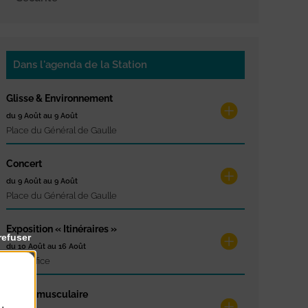
Dans l'agenda de la Station
Glisse & Environnement
du 9 Août au 9 Août
Place du Général de Gaulle
Concert
du 9 Août au 9 Août
Place du Général de Gaulle
Exposition « Itinéraires »
refuser
du 10 Août au 16 Août
Petit Office
Réveil musculaire