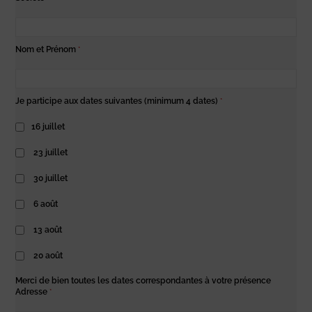
Nom et Prénom
*
Je participe aux dates suivantes (minimum 4 dates)
*
16 juillet
23 juillet
30 juillet
6 août
13 août
20 août
Merci de bien toutes les dates correspondantes à votre présence
Adresse
*