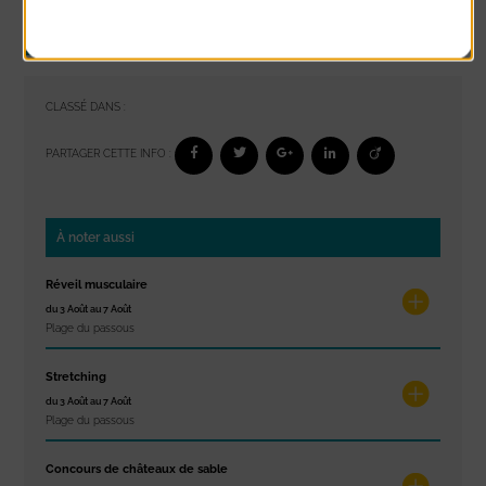
CLASSÉ DANS :
PARTAGER CETTE INFO :
À noter aussi
Réveil musculaire
du 3 Août au 7 Août
Plage du passous
Stretching
du 3 Août au 7 Août
Plage du passous
Concours de châteaux de sable