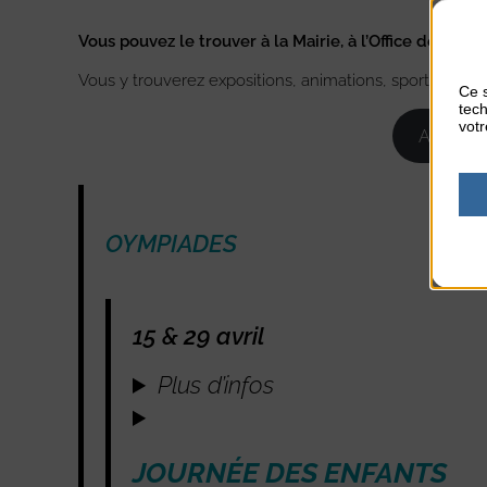
Vous pouvez le trouver à la Mairie, à l’Office de Tou
Vous y trouverez expositions, animations, sports, évén
Ce s
tech
votr
Agenda 
OYMPIADES
15 & 29 avril
Plus d’infos
JOURNÉE DES ENFANTS