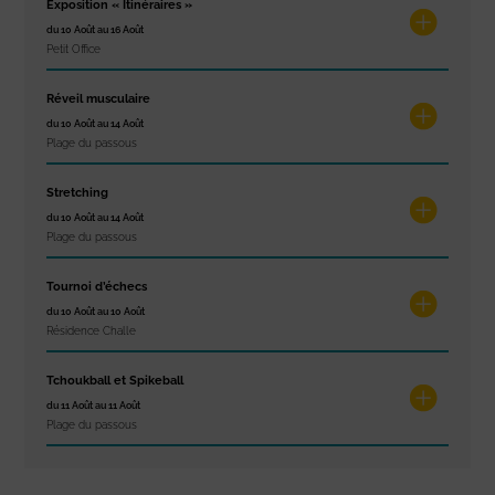
Exposition « Itinéraires »
du 10 Août au 16 Août
Petit Office
Réveil musculaire
du 10 Août au 14 Août
Plage du passous
Stretching
du 10 Août au 14 Août
Plage du passous
Tournoi d’échecs
du 10 Août au 10 Août
Résidence Challe
Tchoukball et Spikeball
du 11 Août au 11 Août
Plage du passous