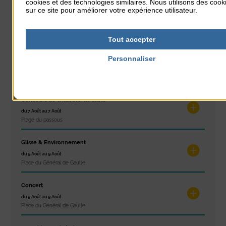
cookies et des technologies similaires. Nous utilisons des cook
sur ce site pour améliorer votre expérience utilisateur.
Réveil musculaire
du 3 Août au 7 Août
Plage du passous
Tout accepter
Stretching
Personnaliser
du 3 Août au 7 Août
Politique de confidentialité
Plage du passous
Concours de châteaux de sable
du 7 Août au 7 Août
Plage du passous
Glisse & Environnement
du 9 Août au 9 Août
Place du Général de Gaulle
Concert
du 9 Août au 9 Août
Place du Général de Gaulle