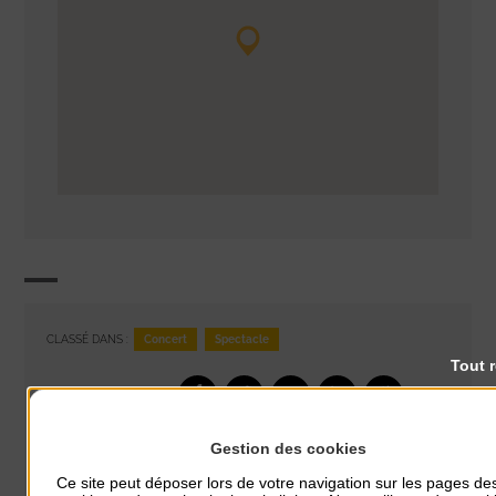
Concert
Spectacle
CLASSÉ DANS :
Tout 
PARTAGER CETTE INFO :
Gestion des cookies
À noter aussi
Ce site peut déposer lors de votre navigation sur les pages de