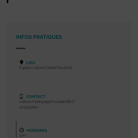
INFOS PRATIQUES
LIEU
Espace culturel Daniel Rouland
CONTACT
culture.mairie@agoncoutainville.fr
0233190810
HORAIRES
17H