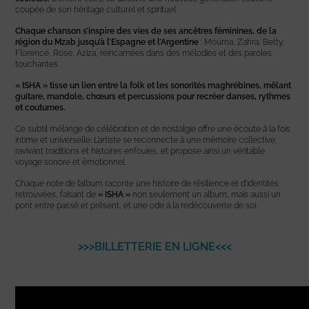
coupée de son héritage culturel et spirituel.
Chaque chanson s’inspire des vies de ses ancêtres féminines, de la
région du Mzab jusqu’à l’Espagne et l’Argentine
: Mouma, Zahra, Betty,
Florence, Rose, Aziza, réincarnées dans des mélodies et des paroles
touchantes.
« ISHA » tisse un lien entre la folk et les sonorités maghrébines, mêlant
guitare, mandole, chœurs et percussions pour recréer danses, rythmes
et coutumes.
Ce subtil mélange de célébration et de nostalgie offre une écoute à la fois
intime et universelle. L’artiste se reconnecte à une mémoire collective,
ravivant traditions et histoires enfouies, et propose ainsi un véritable
voyage sonore et émotionnel.
Chaque note de l’album raconte une histoire de résilience et d’identités
retrouvées, faisant de
« ISHA »
non seulement un album, mais aussi un
pont entre passé et présent, et une ode à la redécouverte de soi.
>>>BILLETTERIE EN LIGNE<<<