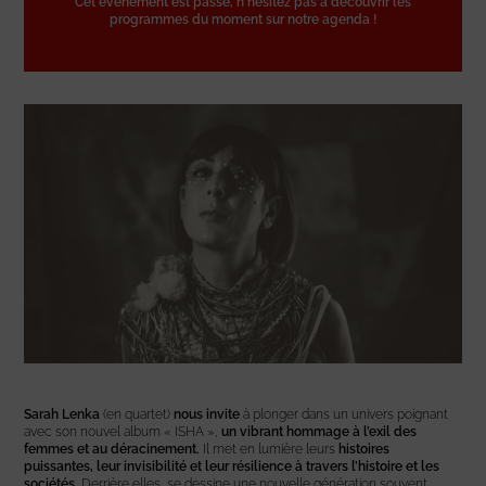
Cet événement est passé, n'hésitez pas à découvrir les
programmes du moment sur notre agenda !
Sarah Lenka
(en quartet)
nous invite
à plonger dans un univers poignant
avec son nouvel album « ISHA »,
un vibrant hommage à l’exil des
femmes et au déracinement.
Il met en lumière leurs
histoires
puissantes, leur invisibilité et leur résilience à travers l’histoire et les
sociétés.
Derrière elles, se dessine une nouvelle génération souvent