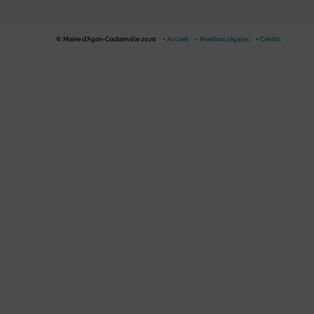
© Mairie d'Agon-Coutainville 2026
Accueil
Mentions légales
Crédits