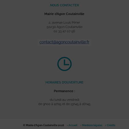
NOUS CONTACTER
Mairie d’Agon Coutainville
2, avenue Louis Périer
50230 Agon Coutainville
02 33 47 07 56
HORAIRES D’OUVERTURE
Permanence :
du lundi au vendredi
de 9h00 à 12h15 et de 13h45 à 16h45
© Mairie d'Agon-Coutainville 2026
Accueil
Mentions légales
Crédits