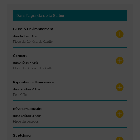
Dans l'agenda de la Station
Glisse & Environnement
du 9 Août au 9 Août
Place du Général de Gaulle
Concert
du 9 Août au 9 Août
Place du Général de Gaulle
Exposition « Itinéraires »
du 10 Août au 16 Août
Petit Office
Réveil musculaire
du 10 Août au 14 Août
Plage du passous
Stretching