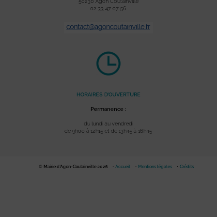
50230 Agon Coutainville
02 33 47 07 56
HORAIRES D’OUVERTURE
Permanence :
du lundi au vendredi
de 9h00 à 12h15 et de 13h45 à 16h45
© Mairie d'Agon-Coutainville 2026
Accueil
Mentions légales
Crédits