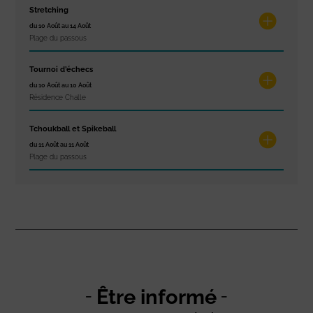
Stretching
du 10 Août au 14 Août
Plage du passous
Tournoi d’échecs
du 10 Août au 10 Août
Résidence Challe
Tchoukball et Spikeball
du 11 Août au 11 Août
Plage du passous
Être informé