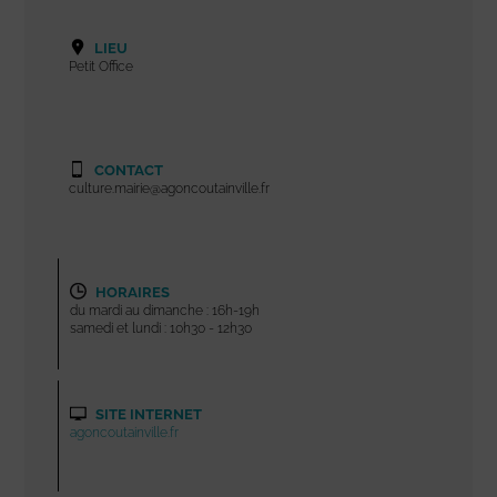
LIEU
Petit Office
CONTACT
culture.mairie@agoncoutainville.fr
HORAIRES
du mardi au dimanche : 16h-19h
samedi et lundi : 10h30 - 12h30
SITE INTERNET
agoncoutainville.fr