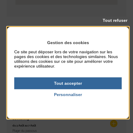
Tout refuser
Gestion des cookies
Exposition
CLASSÉ DANS :
Ce site peut déposer lors de votre navigation sur les
pages des cookies et des technologies similaires. Nous
PARTAGER CETTE INFO :
utilisons des cookies sur ce site pour améliorer votre
expérience utilisateur.
À noter aussi
Tout accepter
Réveil musculaire
Personnaliser
du 3 Août au 7 Août
Politique de confidentialité
Plage du passous
Stretching
du 3 Août au 7 Août
Plage du passous