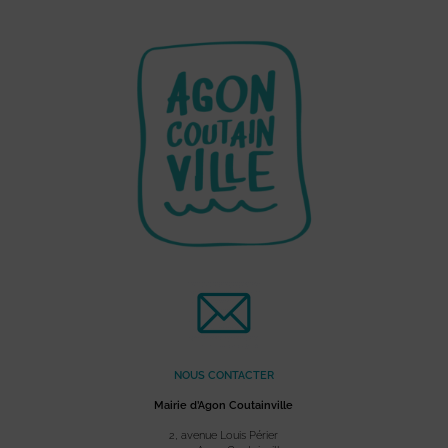
NOUS CONTACTER
Mairie d’Agon Coutainville
2, avenue Louis Périer