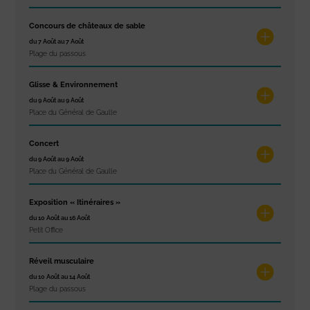
Concours de châteaux de sable
du 7 Août au 7 Août
Plage du passous
Glisse & Environnement
du 9 Août au 9 Août
Place du Général de Gaulle
Concert
du 9 Août au 9 Août
Place du Général de Gaulle
Exposition « Itinéraires »
du 10 Août au 16 Août
Petit Office
Réveil musculaire
du 10 Août au 14 Août
Plage du passous