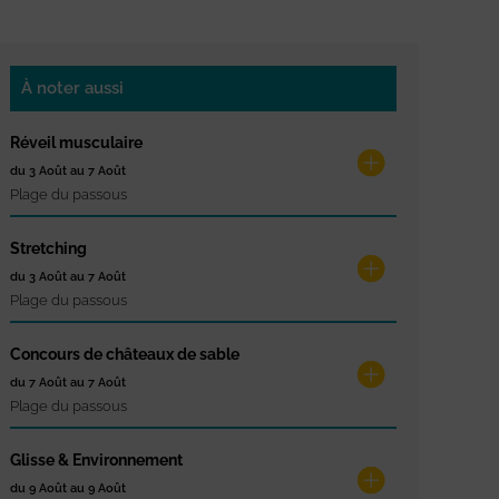
À noter aussi
Réveil musculaire
du 3 Août au 7 Août
Plage du passous
Stretching
du 3 Août au 7 Août
Plage du passous
Concours de châteaux de sable
du 7 Août au 7 Août
Plage du passous
Glisse & Environnement
du 9 Août au 9 Août