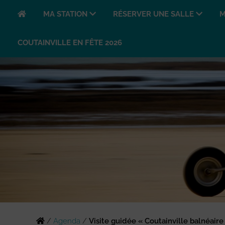
MA STATION
RÉSERVER UNE SALLE
M
COUTAINVILLE EN FÊTE 2026
/
Agenda
/
Visite guidée « Coutainville balnéaire