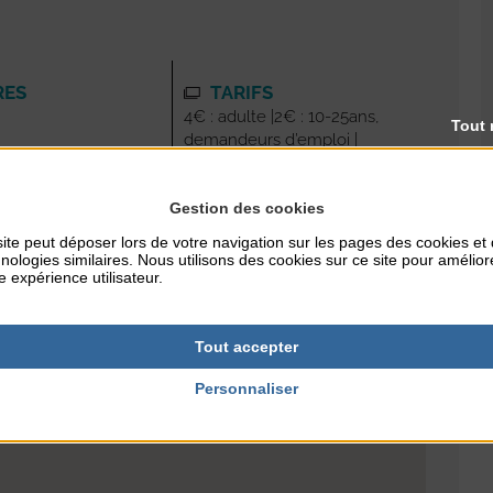
RES
TARIFS
4€ : adulte |2€ : 10-25ans,
Tout 
demandeurs d’emploi |
Gratuit : -9ans
Gestion des cookies
NTERNET
ille.fr
ite peut déposer lors de votre navigation sur les pages des cookies et
nologies similaires. Nous utilisons des cookies sur ce site pour amélior
e expérience utilisateur.
Tout accepter
Personnaliser