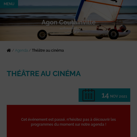
MENU
/
Agenda
/
Théâtre au cinéma
THÉÂTRE AU CINÉMA
14
NOV 2021
Cet événement est passé, n'hésitez pas à découvrir les
programmes du moment sur notre agenda !