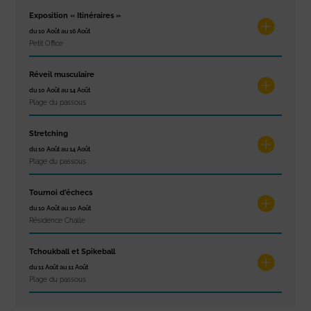
Exposition « Itinéraires »
du 10 Août au 16 Août
Petit Office
Réveil musculaire
du 10 Août au 14 Août
Plage du passous
Stretching
du 10 Août au 14 Août
Plage du passous
Tournoi d’échecs
du 10 Août au 10 Août
Résidence Challe
Tchoukball et Spikeball
du 11 Août au 11 Août
Plage du passous