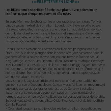
>>>BILLETTERIE EN LIGNE<<<
Les billets sont disponibles à l’achat sur place, avec paiement en
espèces ou par chèque uniquement dès 16h15
En 2015, Moh! met le chaos sur les ondes radio avec son single T’en vas
pas, ça va pas !, extrait de son album Loundo : il y révèle sa griffe et ses
riffs électriques, électrisants, dans une fusion à chaud de blues, de rock,
de funk, d’afrobeat et de musique traditionnelle mandingue. Carrément
dingue. Kouyaté, le globe-trotter du groove, s’impose comme l’une des
nouvelles voix de l’Afrique réellement enchantée.
Depuis, l’artiste a colorié ses partitions au fil de ses pérégrinations aux
États-Unis, puis de sa plongée dans la scène afro-jazz parisienne. Moh! la
gâchette affole la boussole avec son jeu tout-terrain influencé par B.B.
King, George Benson, Jimi Hendrix, Sékou Diabaté du mythique Bembeya
Jazz National et autres sorciers de la six-cordes. Son gig-bag est recouvert
de macarons, les douaniers ont des maux de crâne… Moh! démontre qu’il
n’existe d’autres frontières que celles que l’on s’impose. La preuve avec
son nouvel album, Mökhöya.
Less is more. Si l’atypique artiste avait revisité le répertoire traditionnel
guinéen sur son précédent album, Guinea Music All Stars, en modernisant
quelques standards des grands orchestres de Conakry, il est allé à
l’essentiel sur ce nouveau disque, composé en mode intimiste et en
formule quartet, entouré d’un All Stars des cordes acoustiques (le korafola
Sefoudi Kouyaté et le violoncelliste Olivier Koundouno) et du trompettiste
Camille Passeri.
« Cela faisait longtemps que je voulais réaliser un album acoustique, les