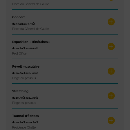
Place du Général de Gaulle
Concert
du 9 Août au 9 Août
Place du Général de Gaulle
Exposition « Itinéraires »
du 10 Août au 16 Août
Petit Office
Réveil musculaire
du 10 Août au 14 Août
Plage du passous
Stretching
du 10 Août au 14 Août
Plage du passous
Tournoi d’échecs
du 10 Août au 10 Août
Résidence Challe