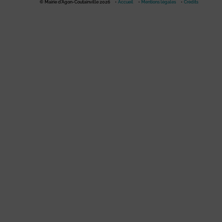
© Mairie d'Agon-Coutainville 2026
Accueil
Mentions légales
Crédits