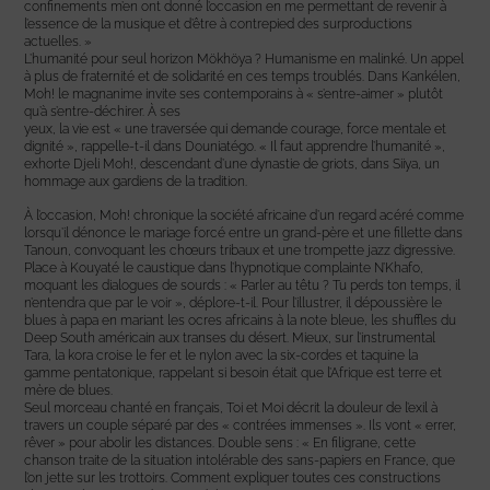
confinements m’en ont donné l’occasion en me permettant de revenir à
l’essence de la musique et d’être à contrepied des surproductions
actuelles. »
L’humanité pour seul horizon Mökhöya ? Humanisme en malinké. Un appel
à plus de fraternité et de solidarité en ces temps troublés. Dans Kankélen,
Moh! le magnanime invite ses contemporains à « s’entre-aimer » plutôt
qu’à s’entre-déchirer. À ses
yeux, la vie est « une traversée qui demande courage, force mentale et
dignité », rappelle-t-il dans Douniatégo. « Il faut apprendre l’humanité »,
exhorte Djeli Moh!, descendant d’une dynastie de griots, dans Siiya, un
hommage aux gardiens de la tradition.
À l’occasion, Moh! chronique la société africaine d’un regard acéré comme
lorsqu’il dénonce le mariage forcé entre un grand-père et une fillette dans
Tanoun, convoquant les chœurs tribaux et une trompette jazz digressive.
Place à Kouyaté le caustique dans l’hypnotique complainte N’Khafo,
moquant les dialogues de sourds : « Parler au têtu ? Tu perds ton temps, il
n’entendra que par le voir », déplore-t-il. Pour l’illustrer, il dépoussière le
blues à papa en mariant les ocres africains à la note bleue, les shuffles du
Deep South américain aux transes du désert. Mieux, sur l’instrumental
Tara, la kora croise le fer et le nylon avec la six-cordes et taquine la
gamme pentatonique, rappelant si besoin était que l’Afrique est terre et
mère de blues.
Seul morceau chanté en français, Toi et Moi décrit la douleur de l’exil à
travers un couple séparé par des « contrées immenses ». Ils vont « errer,
rêver » pour abolir les distances. Double sens : « En filigrane, cette
chanson traite de la situation intolérable des sans-papiers en France, que
l’on jette sur les trottoirs. Comment expliquer toutes ces constructions