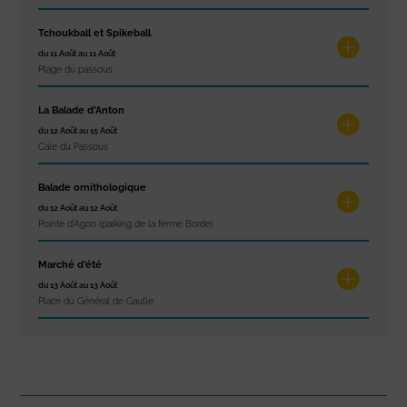
Tchoukball et Spikeball
du 11 Août au 11 Août
Plage du passous
La Balade d’Anton
du 12 Août au 15 Août
Cale du Passous
Balade ornithologique
du 12 Août au 12 Août
Pointe d'Agon (parking de la ferme Borde)
Marché d’été
du 13 Août au 13 Août
Place du Général de Gaulle