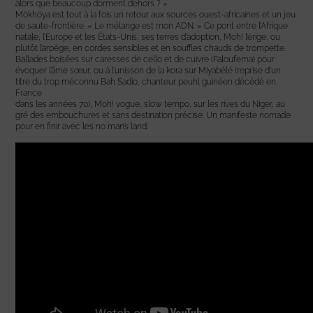
alors que beaucoup dorment dehors ? »
Mökhöya est tout à la fois un retour aux sources ouest-africaines et un jeu
de saute-frontière. « Le mélange est mon ADN. » Ce pont entre l’Afrique
natale, l’Europe et les États-Unis, ses terres d’adoption, Moh! l’érige, ou
plutôt l’arpège, en cordes sensibles et en souffles chauds de trompette.
Ballades boisées sur caresses de cello et de cuivre (Faloufema) pour
évoquer l’âme sœur, ou à l’unisson de la kora sur Miyabélé (reprise d’un
titre du trop méconnu Bah Sadio, chanteur peuhl guinéen décédé en
France
dans les années 70), Moh! vogue, slow tempo, sur les rives du Niger, au
gré des embouchures et sans destination précise. Un manifeste nomade
pour en finir avec les no man’s land.