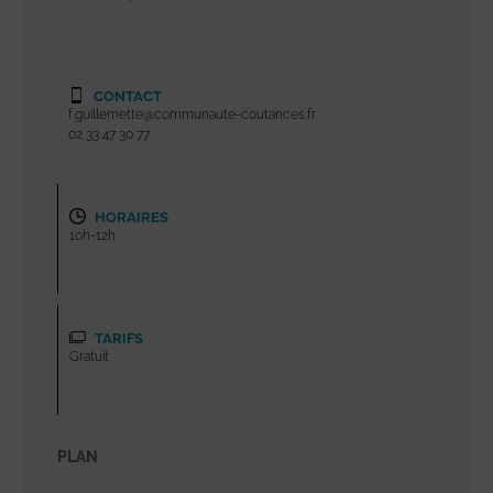
CONTACT
f.guillemette@communaute-coutances.fr
02 33 47 30 77
HORAIRES
10h-12h
TARIFS
Gratuit
PLAN