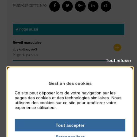
PARTAGER CETTE INFO :
À noter aussi
Réveil musculaire
du 3 Août au 7 Août
Plage du passous
Tout refuser
Stretching
du 3 Août au 7 Août
Plage du passous
Gestion des cookies
Ce site peut déposer lors de votre navigation sur les
Les ateliers d’Isa
pages des cookies et des technologies similaires. Nous
du 4 Août au 6 Août
utilisons des cookies sur ce site pour améliorer votre
expérience utilisateur.
Tennis Club Coutainville
Marché d’été
Tout accepter
du 6 Août au 6 Août
Place du Général de Gaulle
Personnaliser