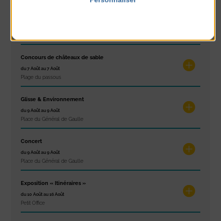
Politique de confidentialité
Spectacle de rue
du 6 Août au 6 Août
Place du Général de Gaulle
Concours de châteaux de sable
du 7 Août au 7 Août
Plage du passous
Glisse & Environnement
du 9 Août au 9 Août
Place du Général de Gaulle
Concert
du 9 Août au 9 Août
Place du Général de Gaulle
Exposition « Itinéraires »
du 10 Août au 16 Août
Petit Office