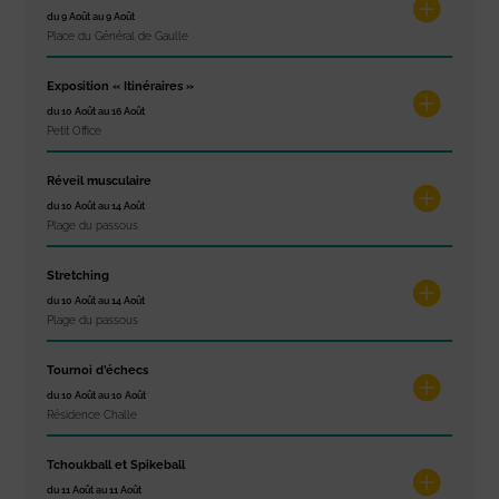
du 9 Août au 9 Août
Place du Général de Gaulle
Exposition « Itinéraires »
du 10 Août au 16 Août
Petit Office
Réveil musculaire
du 10 Août au 14 Août
Plage du passous
Stretching
du 10 Août au 14 Août
Plage du passous
Tournoi d’échecs
du 10 Août au 10 Août
Résidence Challe
Tchoukball et Spikeball
du 11 Août au 11 Août