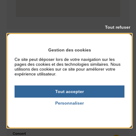
Tout refuser
Gestion des cookies
Spectacle
CLASSÉ DANS :
Ce site peut déposer lors de votre navigation sur les
pages des cookies et des technologies similaires. Nous
utilisons des cookies sur ce site pour améliorer votre
PARTAGER CETTE INFO :
expérience utilisateur.
Tout accepter
À noter aussi
Personnaliser
Glisse & Environnement
Politique de confidentialité
du 9 Août au 9 Août
Place du Général de Gaulle
Concert