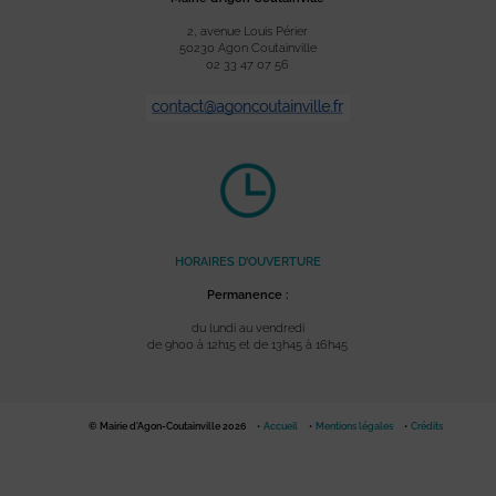
2, avenue Louis Périer
50230 Agon Coutainville
02 33 47 07 56
HORAIRES D’OUVERTURE
Permanence :
du lundi au vendredi
de 9h00 à 12h15 et de 13h45 à 16h45
© Mairie d'Agon-Coutainville 2026
Accueil
Mentions légales
Crédits