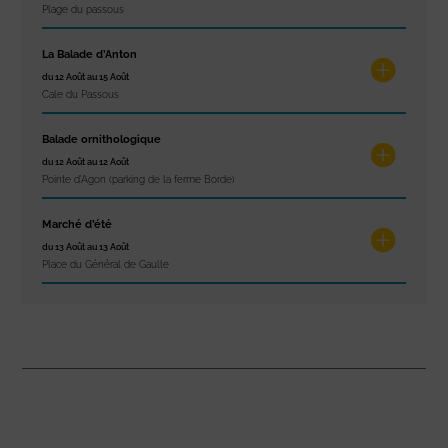
Plage du passous
La Balade d’Anton
du 12 Août au 15 Août
Cale du Passous
Balade ornithologique
du 12 Août au 12 Août
Pointe d'Agon (parking de la ferme Borde)
Marché d’été
du 13 Août au 13 Août
Place du Général de Gaulle