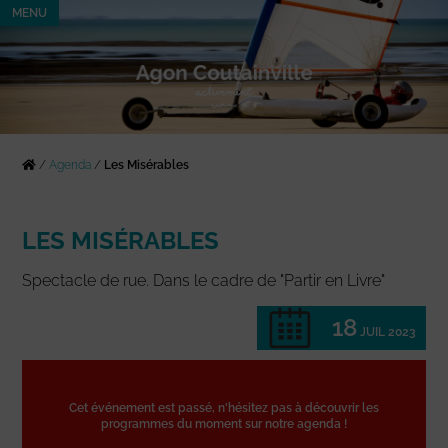
MENU
/
Agenda
/
Les Misérables
LES MISÉRABLES
Spectacle de rue. Dans le cadre de "Partir en Livre"
18
JUIL 2023
Cet événement est passé, n'hésitez pas à découvrir les
programmes du moment sur notre agenda !