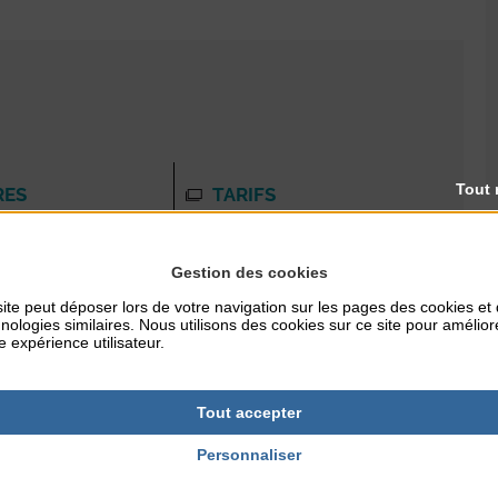
Tout 
RES
TARIFS
Plein tarif 3 € ; tarif réduit 1,50
€ (jusque 25 ans inclus,
demandeur d'emploi, guide-
Gestion des cookies
conférencier sur justificatif) ;
ite peut déposer lors de votre navigation sur les pages des cookies et
gratuit moins de 10 ans.
NTERNET
nologies similaires. Nous utilisons des cookies sur ce site pour amélior
e expérience utilisateur.
r/decouvrir/pays-
re/
Tout accepter
Personnaliser