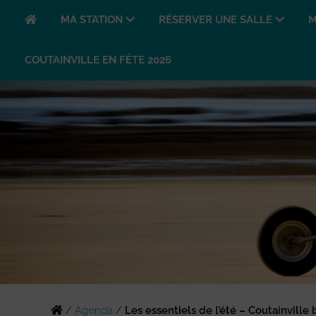
MA STATION
RÉSERVER UNE SALLE
M
COUTAINVILLE EN FÊTE 2026
/
Agenda
/
Les essentiels de l’été – Coutainville 