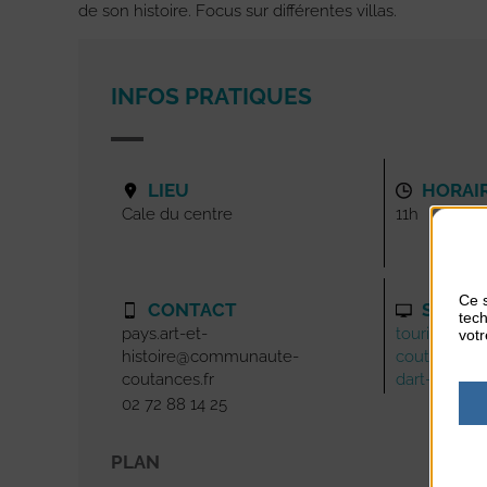
de son histoire. Focus sur différentes villas.
INFOS PRATIQUES
LIEU
HORAI
Cale du centre
11h
Ce s
CONTACT
SITE I
tech
pays.art-et-
tourisme-
votr
histoire@communaute-
coutances.f
coutances.fr
dart-dhistoi
02 72 88 14 25
PLAN