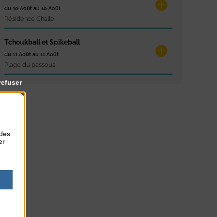
du 10 Août au 10 Août
Résidence Challe
Tchoukball et Spikeball
du 11 Août au 11 Août
Plage du passous
refuser
 des
er