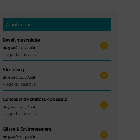
À noter aussi
Réveil musculaire
du 3 Août au 7 Août
Plage du passous
Stretching
du 3 Août au 7 Août
Plage du passous
Concours de châteaux de sable
du 7 Août au 7 Août
Plage du passous
Glisse & Environnement
du 9 Août au 9 Août