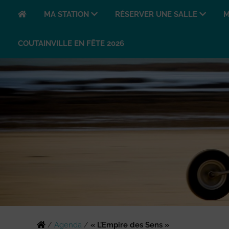
MA STATION
RÉSERVER UNE SALLE
M
COUTAINVILLE EN FÊTE 2026
/
Agenda
/
« L’Empire des Sens »