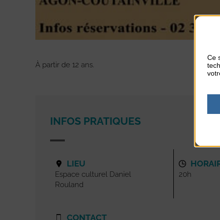
Ce s
À partir de 12 ans.
tech
votr
INFOS PRATIQUES
LIEU
HORAI
Espace culturel Daniel
20h
Rouland
CONTACT