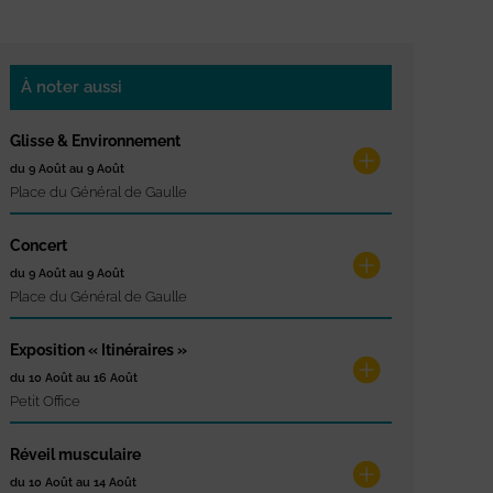
À noter aussi
Glisse & Environnement
du 9 Août au 9 Août
Place du Général de Gaulle
Concert
du 9 Août au 9 Août
Place du Général de Gaulle
Exposition « Itinéraires »
du 10 Août au 16 Août
Petit Office
Réveil musculaire
du 10 Août au 14 Août