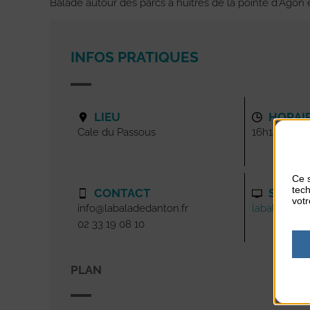
Balade autour des parcs à huîtres de la pointe d’Agon et
INFOS PRATIQUES
LIEU
HORAI
Cale du Passous
16h15
Ce s
tech
CONTACT
SITE I
votr
info@labaladedanton.fr
labaladedan
02 33 19 08 10
PLAN