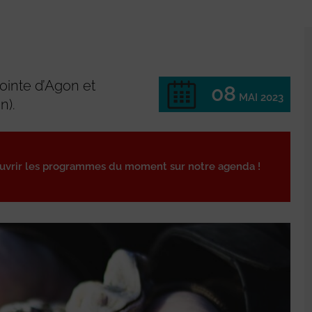
ointe d’Agon et
08
MAI 2023
n).
ouvrir les programmes du moment sur notre agenda !