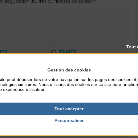
 dégustation (huîtres ou rillettes de poisson).
Tout 
RES
TARIFS
22€/adulte - 12€ (4 à 12 ans)
Gestion des cookies
ite peut déposer lors de votre navigation sur les pages des cookies et
nologies similaires. Nous utilisons des cookies sur ce site pour amélior
NTERNET
e expérience utilisateur.
ton.fr
Tout accepter
Personnaliser