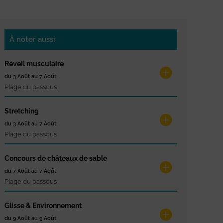
À noter aussi
Réveil musculaire
du 3 Août au 7 Août
Plage du passous
Stretching
du 3 Août au 7 Août
Plage du passous
Concours de châteaux de sable
du 7 Août au 7 Août
Plage du passous
Glisse & Environnement
du 9 Août au 9 Août