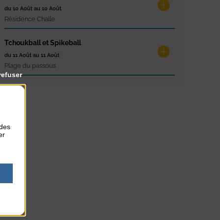
du 10 Août au 10 Août
Résidence Challe
Tchoukball et Spikeball
du 11 Août au 11 Août
Plage du passous
refuser
 des
er