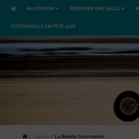
MA STATION
RÉSERVER UNE SALLE
M
COUTAINVILLE EN FÊTE 2026
/
Agenda
/
La Balade Gourmande