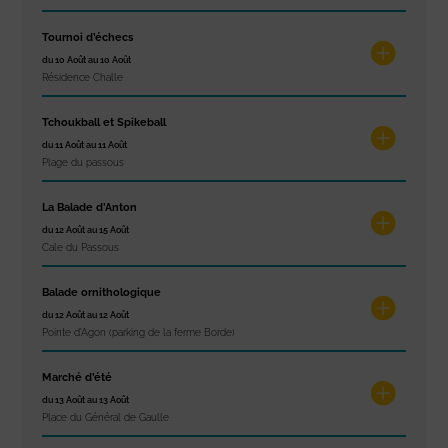
Tournoi d’échecs
du 10 Août au 10 Août
Résidence Challe
Tchoukball et Spikeball
du 11 Août au 11 Août
Plage du passous
La Balade d’Anton
du 12 Août au 15 Août
Cale du Passous
Balade ornithologique
du 12 Août au 12 Août
Pointe d'Agon (parking de la ferme Borde)
Marché d’été
du 13 Août au 13 Août
Place du Général de Gaulle