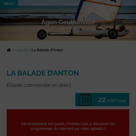
MENU
/
Agenda
/
La Balade d’Anton
LA BALADE D’ANTON
Balade commentée en direct.
22
AOÛT 2020
Cet événement est passé, n'hésitez pas à découvrir les
programmes du moment sur notre agenda !