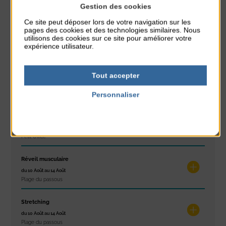
Gestion des cookies
À noter aussi
Ce site peut déposer lors de votre navigation sur les
pages des cookies et des technologies similaires. Nous
Glisse & Environnement
utilisons des cookies sur ce site pour améliorer votre
du 9 Août au 9 Août
expérience utilisateur.
Place du Général de Gaulle
Concert
Tout accepter
du 9 Août au 9 Août
Personnaliser
Place du Général de Gaulle
Politique de confidentialité
Exposition « Itinéraires »
du 10 Août au 16 Août
Petit Office
Réveil musculaire
du 10 Août au 14 Août
Plage du passous
Stretching
du 10 Août au 14 Août
Plage du passous