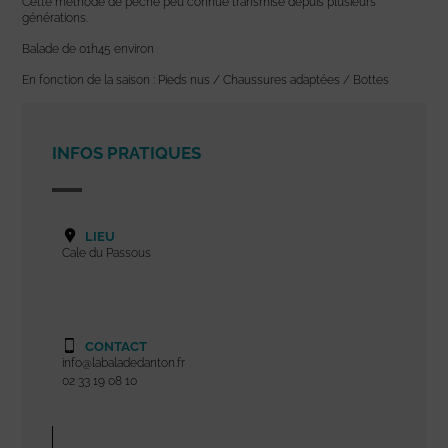
Cette méthode de pêche peu connue transmise depuis plusieurs
générations.
Balade de 01h45 environ
En fonction de la saison : Pieds nus / Chaussures adaptées / Bottes
INFOS PRATIQUES
LIEU
Cale du Passous
CONTACT
info@labaladedanton.fr
02 33 19 08 10