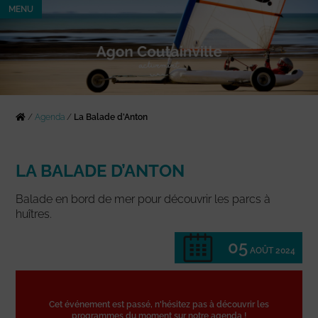
MENU
/
Agenda
/
La Balade d’Anton
LA BALADE D’ANTON
Balade en bord de mer pour découvrir les parcs à
huîtres.
05
AOÛT 2024
Cet événement est passé, n'hésitez pas à découvrir les
programmes du moment sur notre agenda !