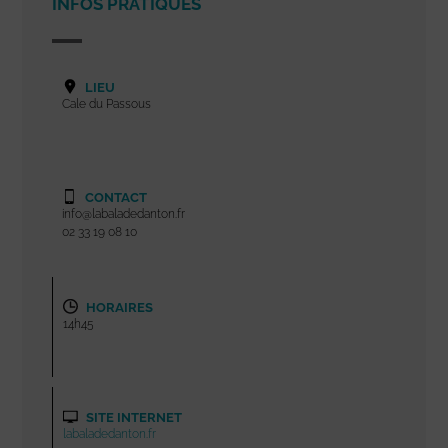
INFOS PRATIQUES
LIEU
Cale du Passous
CONTACT
info@labaladedanton.fr
02 33 19 08 10
HORAIRES
14h45
SITE INTERNET
labaladedanton.fr