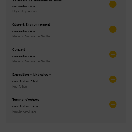
du 7 Août au 7 Août
Plage du passous
Glisse & Environnement
du 9 Août au 9 Août
Place du Général de Gaulle
Concert
du 9 Août au 9 Août
Place du Général de Gaulle
Exposition « Itinéraires »
du 10 Août au 16 Août
Petit Office
Tournoi d’échecs
du 10 Août au 10 Août
Résidence Challe