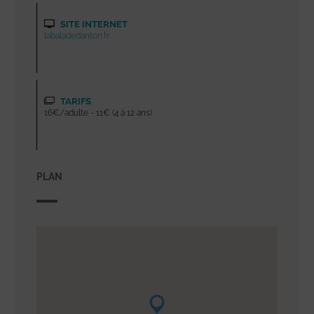
SITE INTERNET
labaladedanton.fr
TARIFS
16€/adulte - 11€ (4 à 12 ans)
PLAN