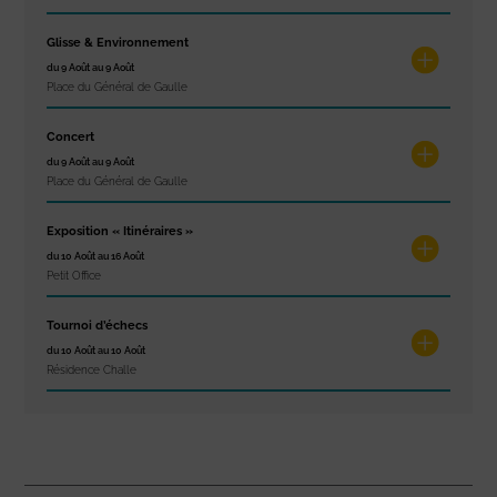
Glisse & Environnement
du 9 Août au 9 Août
Place du Général de Gaulle
Concert
du 9 Août au 9 Août
Place du Général de Gaulle
Exposition « Itinéraires »
du 10 Août au 16 Août
Petit Office
Tournoi d’échecs
du 10 Août au 10 Août
Résidence Challe