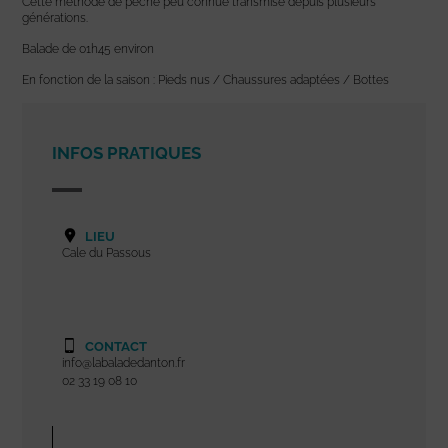
Cette méthode de pêche peu connue transmise depuis plusieurs
générations.
Balade de 01h45 environ
En fonction de la saison : Pieds nus / Chaussures adaptées / Bottes
INFOS PRATIQUES
LIEU
Cale du Passous
CONTACT
info@labaladedanton.fr
02 33 19 08 10