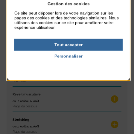
Gestion des cookies
À noter aussi
Ce site peut déposer lors de votre navigation sur les
pages des cookies et des technologies similaires. Nous
Glisse & Environnement
utilisons des cookies sur ce site pour améliorer votre
du 9 Août au 9 Août
expérience utilisateur.
Place du Général de Gaulle
Concert
Tout accepter
du 9 Août au 9 Août
Personnaliser
Place du Général de Gaulle
Politique de confidentialité
Exposition « Itinéraires »
du 10 Août au 16 Août
Petit Office
Réveil musculaire
du 10 Août au 14 Août
Plage du passous
Stretching
du 10 Août au 14 Août
Plage du passous