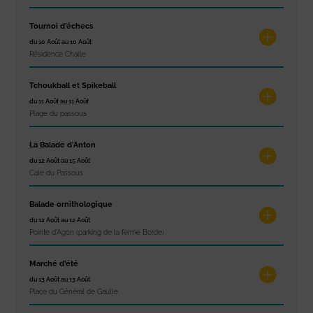
Tournoi d’échecs
du 10 Août au 10 Août
Résidence Challe
Tchoukball et Spikeball
du 11 Août au 11 Août
Plage du passous
La Balade d’Anton
du 12 Août au 15 Août
Cale du Passous
Balade ornithologique
du 12 Août au 12 Août
Pointe d'Agon (parking de la ferme Borde)
Marché d’été
du 13 Août au 13 Août
Place du Général de Gaulle