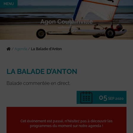
MENU
/
Agenda
/
La Balade d’Anton
LA BALADE D’ANTON
Balade commentée en direct.
05
SEP 2020
Cet événement est passé, n'hésitez pas à découvrir les
programmes du moment sur notre agenda !