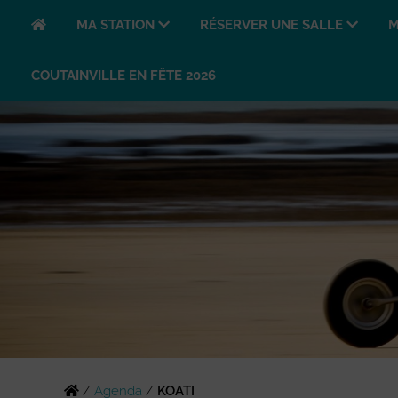
MA STATION
RÉSERVER UNE SALLE
M
COUTAINVILLE EN FÊTE 2026
/
Agenda
/
KOATI