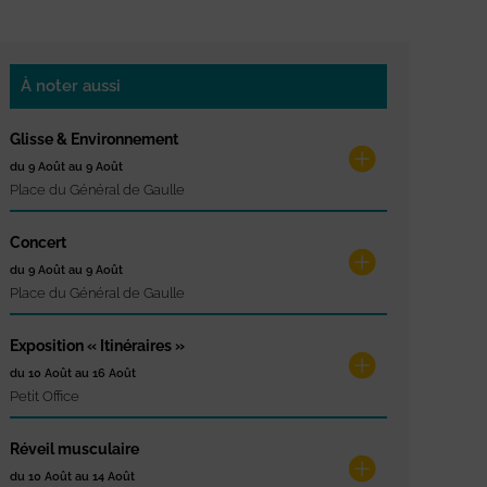
À noter aussi
Glisse & Environnement
du 9 Août au 9 Août
Place du Général de Gaulle
Concert
du 9 Août au 9 Août
Place du Général de Gaulle
Exposition « Itinéraires »
du 10 Août au 16 Août
Petit Office
Réveil musculaire
du 10 Août au 14 Août