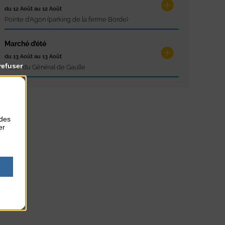
du 12 Août au 12 Août
Pointe d'Agon (parking de la ferme Borde)
Marché d’été
du 13 Août au 13 Août
refuser
Place du Général de Gaulle
 des
er