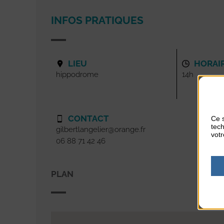
INFOS PRATIQUES
LIEU
HORAI
hippodrome
14h
CONTACT
Ce s
tech
gilbertlangelier@orange.fr
votr
06 88 71 42 46
PLAN