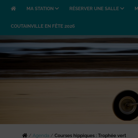
MA STATION
RÉSERVER UNE SALLE
M
COUTAINVILLE EN FÊTE 2026
/
Agenda
/
Courses hippiques : Trophée vert