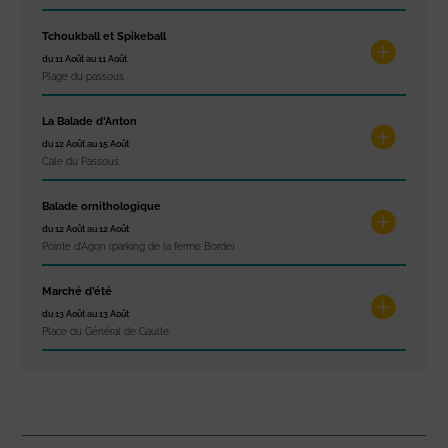
Tchoukball et Spikeball
du 11 Août au 11 Août
Plage du passous
La Balade d’Anton
du 12 Août au 15 Août
Cale du Passous
Balade ornithologique
du 12 Août au 12 Août
Pointe d'Agon (parking de la ferme Borde)
Marché d’été
du 13 Août au 13 Août
Place du Général de Gaulle