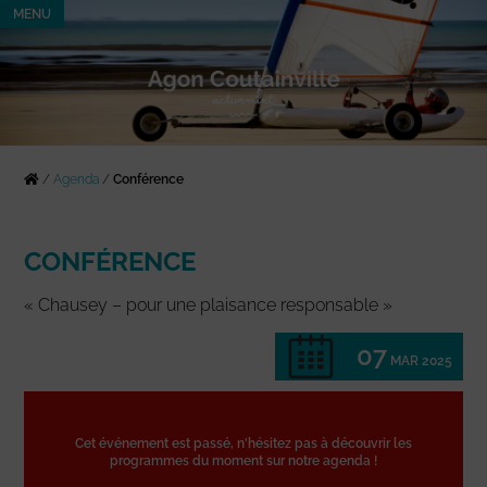
MENU
/
Agenda
/
Conférence
CONFÉRENCE
« Chausey – pour une plaisance responsable »
07
MAR 2025
Cet événement est passé, n'hésitez pas à découvrir les
programmes du moment sur notre agenda !