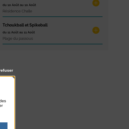
du 10 Août au 10 Août
Résidence Challe
Tchoukball et Spikeball
du 11 Août au 11 Août
Plage du passous
refuser
 des
er