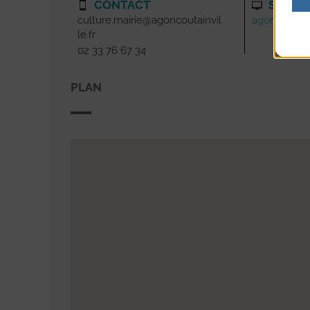
CONTACT
SITE I
culture.mairie@agoncoutainvil
agoncoutainv
le.fr
02 33 76 67 34
PLAN