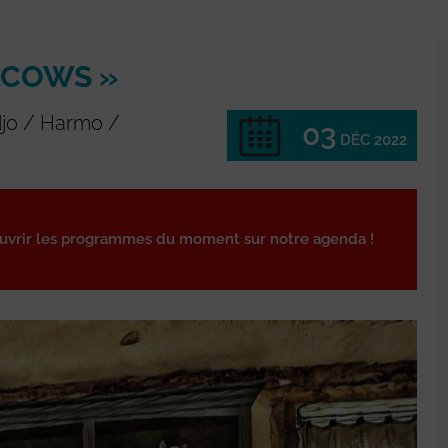
 COWS »
djo / Harmo /
03
DÉC 2022
 2
ouvrir les programmes du moment sur notre agenda !