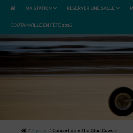
MA STATION
RÉSERVER UNE SALLE
M
COUTAINVILLE EN FÊTE 2026
/
Agenda
/
Concert de « The Glue Cows »