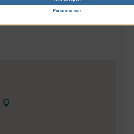
NTERNET
ille.fr
Personnaliser