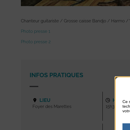
Chanteur guitariste / Grosse caisse Bandjo / Harmo / 
Photo presse 1
Photo presse 2
INFOS PRATIQUES
LIEU
HORAI
Ce s
tech
Foyer des Marettes
15h30
votr