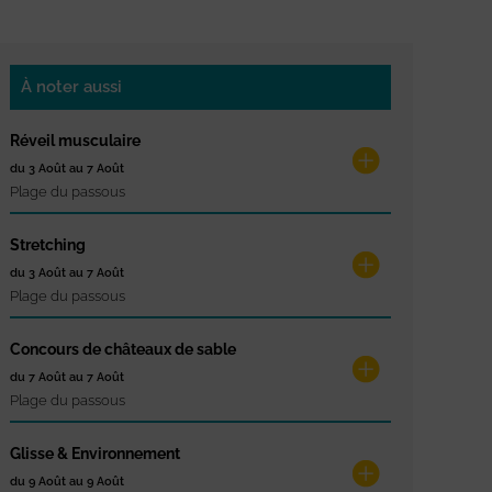
À noter aussi
Réveil musculaire
du 3 Août au 7 Août
Plage du passous
Stretching
du 3 Août au 7 Août
Plage du passous
Concours de châteaux de sable
du 7 Août au 7 Août
Plage du passous
Glisse & Environnement
du 9 Août au 9 Août