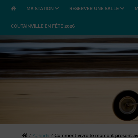
MA STATION
RÉSERVER UNE SALLE
M
COUTAINVILLE EN FÊTE 2026
/
Agenda
/
Comment vivre le moment présent ave