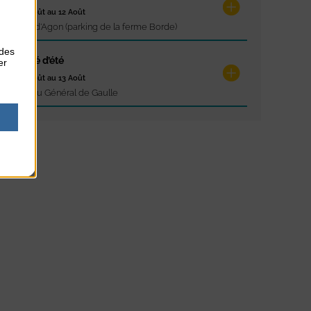
du 12 Août au 12 Août
Pointe d'Agon (parking de la ferme Borde)
 des
Marché d’été
er
du 13 Août au 13 Août
Place du Général de Gaulle