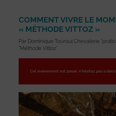
COMMENT VIVRE LE MOM
« MÉTHODE VITTOZ »
Par Dominique Touroul Chevalerie "pratic
"Méthode Vittoz"
Cet événement est passé, n'hésitez pas à déc