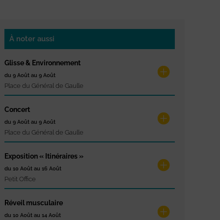
À noter aussi
Glisse & Environnement
du 9 Août au 9 Août
Place du Général de Gaulle
Concert
du 9 Août au 9 Août
Place du Général de Gaulle
Exposition « Itinéraires »
du 10 Août au 16 Août
Petit Office
Réveil musculaire
du 10 Août au 14 Août