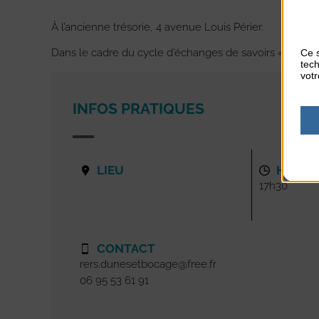
À l’ancienne trésorie, 4 avenue Louis Périer.
Dans le cadre du cycle d’échanges de savoirs « ouverts
Ce s
tech
votr
INFOS PRATIQUES
LIEU
HORAI
17h30
CONTACT
rers.dunesetbocage@free.fr
06 95 53 61 91