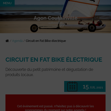
MENU
/
Agenda
/
Circuit en Fat Bike électrique
CIRCUIT EN FAT BIKE ÉLECTRIQUE
Découverte du petit patrimoine et dégustation de
produits locaux.
15
JUIL 2021
Cet événement est passé, n'hésitez pas à découvrir les
programmes du moment sur notre agenda !