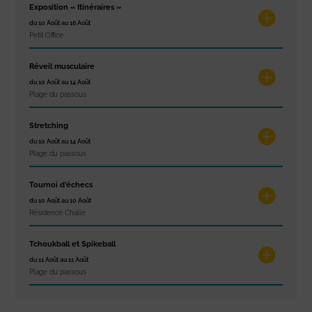
Exposition « Itinéraires »
du 10 Août au 16 Août
Petit Office
Réveil musculaire
du 10 Août au 14 Août
Plage du passous
Stretching
du 10 Août au 14 Août
Plage du passous
Tournoi d’échecs
du 10 Août au 10 Août
Résidence Challe
Tchoukball et Spikeball
du 11 Août au 11 Août
Plage du passous