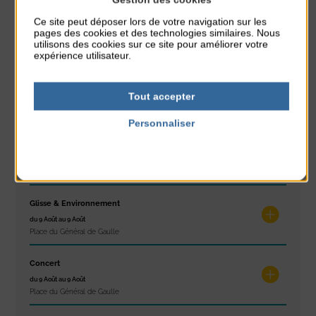
Ce site peut déposer lors de votre navigation sur les
Réveil musculaire
pages des cookies et des technologies similaires. Nous
du 3 Août au 7 Août
utilisons des cookies sur ce site pour améliorer votre
Plage du passous
expérience utilisateur.
Stretching
Tout accepter
du 3 Août au 7 Août
Plage du passous
Personnaliser
Politique de confidentialité
Concours de châteaux de sable
du 7 Août au 7 Août
Plage du passous
Glisse & Environnement
du 9 Août au 9 Août
Place du Général de Gaulle
Concert
du 9 Août au 9 Août
Place du Général de Gaulle