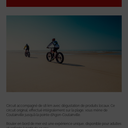
Circuit accompagné de 18 km avec dégustation de produits locaux. Ce
circuit original, effectué intégralement sur la plage, vous mène de
Coutainville jusqu’à la pointe d’Agon-Coutainville.
Rouler en bord de mer est une expérience unique, disponible pour adultes