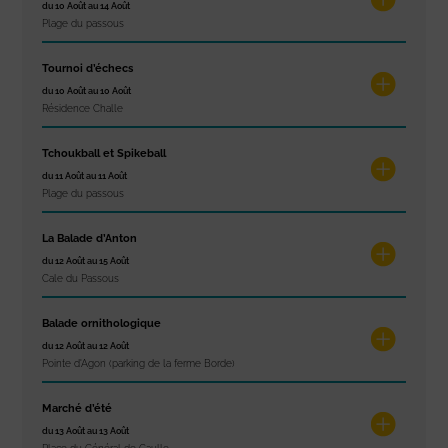
du 10 Août au 14 Août
Plage du passous
Tournoi d’échecs
du 10 Août au 10 Août
Résidence Challe
Tchoukball et Spikeball
du 11 Août au 11 Août
Plage du passous
La Balade d’Anton
du 12 Août au 15 Août
Cale du Passous
Balade ornithologique
du 12 Août au 12 Août
Pointe d'Agon (parking de la ferme Borde)
Marché d’été
du 13 Août au 13 Août