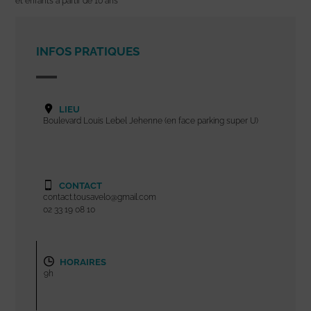
et enfants à partir de 10 ans
INFOS PRATIQUES
LIEU
Boulevard Louis Lebel Jehenne (en face parking super U)
CONTACT
contact.tousavelo@gmail.com
02 33 19 08 10
HORAIRES
9h