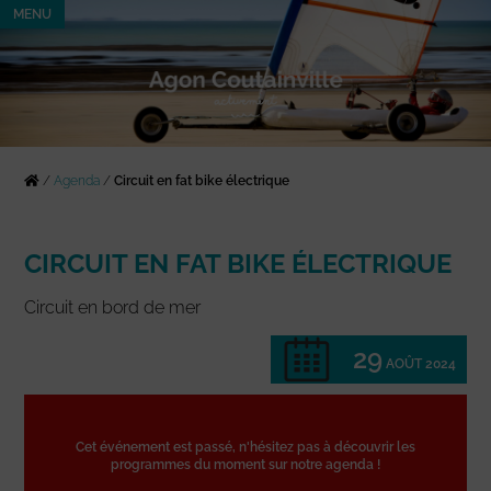
MENU
/
Agenda
/
Circuit en fat bike électrique
CIRCUIT EN FAT BIKE ÉLECTRIQUE
Circuit en bord de mer
29
AOÛT 2024
Cet événement est passé, n'hésitez pas à découvrir les
programmes du moment sur notre agenda !