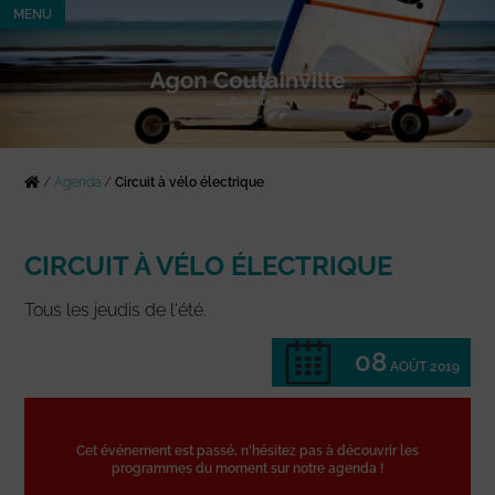
MENU
/
Agenda
/
Circuit à vélo électrique
CIRCUIT À VÉLO ÉLECTRIQUE
Tous les jeudis de l'été.
08
AOÛT 2019
Cet événement est passé, n'hésitez pas à découvrir les
programmes du moment sur notre agenda !