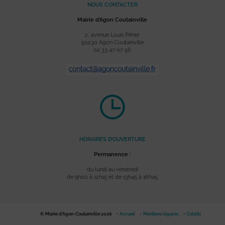
NOUS CONTACTER
Mairie d’Agon Coutainville
2, avenue Louis Périer
50230 Agon Coutainville
02 33 47 07 56
HORAIRES D’OUVERTURE
Permanence :
du lundi au vendredi
de 9h00 à 12h15 et de 13h45 à 16h45
© Mairie d'Agon-Coutainville 2026
Accueil
Mentions légales
Crédits