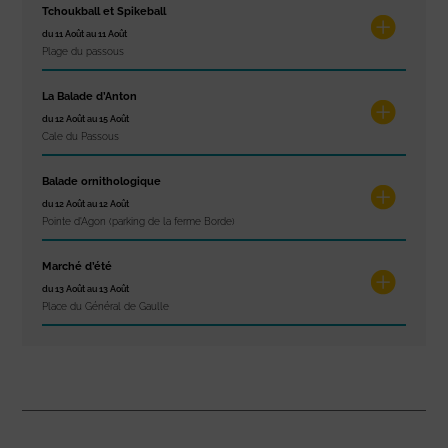
Tchoukball et Spikeball
du 11 Août au 11 Août
Plage du passous
La Balade d’Anton
du 12 Août au 15 Août
Cale du Passous
Balade ornithologique
du 12 Août au 12 Août
Pointe d'Agon (parking de la ferme Borde)
Marché d’été
du 13 Août au 13 Août
Place du Général de Gaulle