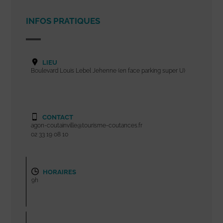
INFOS PRATIQUES
LIEU
Boulevard Louis Lebel Jehenne (en face parking super U)
CONTACT
agon-coutainville@tourisme-coutances.fr
02 33 19 08 10
HORAIRES
9h