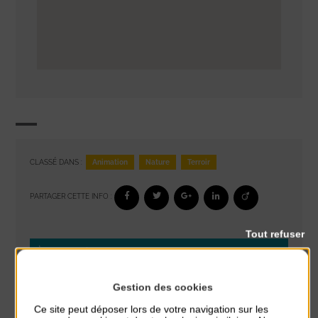
Animation
Nature
Terroir
CLASSÉ DANS :
PARTAGER CETTE INFO :
Tout refuser
À noter aussi
Glisse & Environnement
Gestion des cookies
du 9 Août au 9 Août
Ce site peut déposer lors de votre navigation sur les
Place du Général de Gaulle