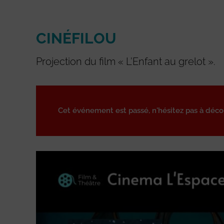
CINÉFILOU
Projection du film « L’Enfant au grelot ».
Cet événement est passé, n'hésitez pas à déc