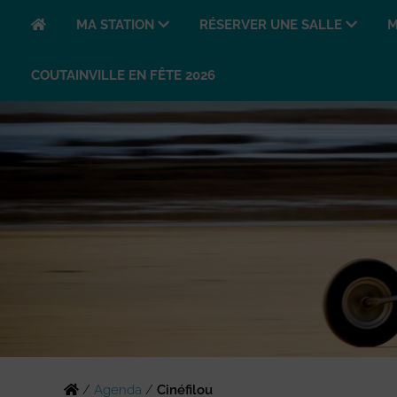
MA STATION
RÉSERVER UNE SALLE
M
COUTAINVILLE EN FÊTE 2026
/
Agenda
/
Cinéfilou