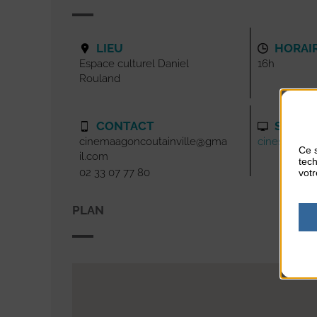
LIEU
HORAI
Espace culturel Daniel
16h
Rouland
CONTACT
SITE I
cinemaagoncoutainville@gma
cinesplages.
Ce s
il.com
tech
02 33 07 77 80
votr
PLAN