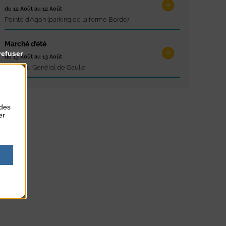
du 12 Août au 12 Août
Pointe d'Agon (parking de la ferme Borde)
Marché d’été
refuser
du 13 Août au 13 Août
Place du Général de Gaulle
 des
er