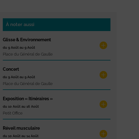
À noter aussi
Glisse & Environnement
du 9 Août au 9 Août
Place du Général de Gaulle
Concert
du 9 Août au 9 Août
Place du Général de Gaulle
Exposition « Itinéraires »
du 10 Août au 16 Août
Petit Office
Réveil musculaire
du 10 Août au 14 Août