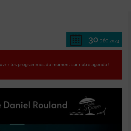
30
DÉC 2023
ouvrir les programmes du moment sur notre agenda !