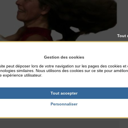
Tout 
Gestion des cookies
ite peut déposer lors de votre navigation sur les pages des cookies et
nologies similaires. Nous utilisons des cookies sur ce site pour amélior
e expérience utilisateur.
lus de deux mille personnes affluent de toute l’Europe dans
Tout accepter
e, perdent la notion du temps, bravent leurs fatigues et leurs
Personnaliser
a vie pulse.
oupe Houle Ma Poule