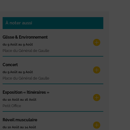
À noter aussi
Glisse & Environnement
du 9 Août au 9 Août
Place du Général de Gaulle
Concert
du 9 Août au 9 Août
Place du Général de Gaulle
Exposition « Itinéraires »
du 10 Août au 16 Août
Petit Office
Réveil musculaire
du 10 Août au 14 Août