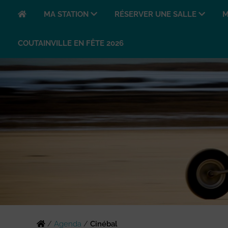
MA STATION
RÉSERVER UNE SALLE
M
COUTAINVILLE EN FÊTE 2026
/
Agenda
/
Cinébal