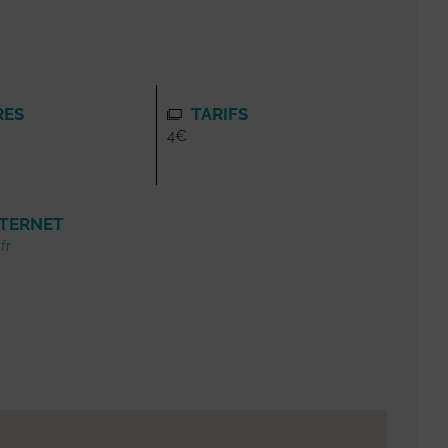
RES
TARIFS
4€
NTERNET
fr