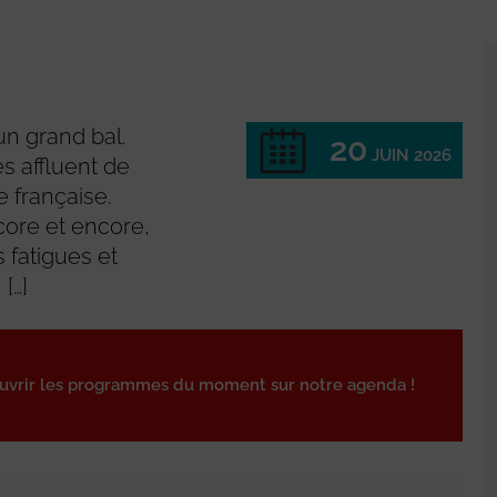
un grand bal.
20
JUIN 2026
s affluent de
 française.
ncore et encore,
 fatigues et
 […]
ouvrir les programmes du moment sur notre agenda !