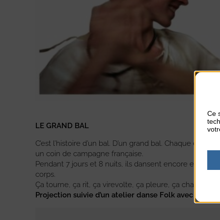
Ce s
tech
LE GRAND BAL
votr
C’est l’histoire d’un bal. D’un grand bal. Chaque été, p
un coin de campagne française.
Pendant 7 jours et 8 nuits, ils dansent encore et encor
corps.
Ça tourne, ça rit, ça virevolte, ça pleure, ça chante. Et l
Projection suivie d’un atelier danse Folk avec le gr